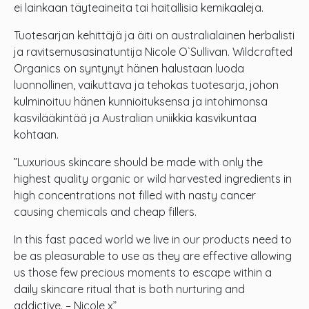
ei lainkaan täyteaineita tai haitallisia kemikaaleja.
Tuotesarjan kehittäjä ja äiti on australialainen herbalisti
ja ravitsemusasinatuntija Nicole O`Sullivan. Wildcrafted
Organics on syntynyt hänen halustaan luoda
luonnollinen, vaikuttava ja tehokas tuotesarja, johon
kulminoituu hänen kunnioituksensa ja intohimonsa
kasvilääkintää ja Australian uniikkia kasvikuntaa
kohtaan.
”Luxurious skincare should be made with only the
highest quality organic or wild harvested ingredients in
high concentrations not filled with nasty cancer
causing chemicals and cheap fillers.
In this fast paced world we live in our products need to
be as pleasurable to use as they are effective allowing
us those few precious moments to escape within a
daily skincare ritual that is both nurturing and
addictive. – Nicole x”