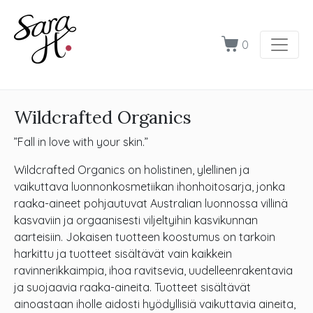
0
Wildcrafted Organics
”Fall in love with your skin.”
Wildcrafted Organics on holistinen, ylellinen ja
vaikuttava luonnonkosmetiikan ihonhoitosarja, jonka
raaka-aineet pohjautuvat Australian luonnossa villinä
kasvaviin ja orgaanisesti viljeltyihin kasvikunnan
aarteisiin. Jokaisen tuotteen koostumus on tarkoin
harkittu ja tuotteet sisältävät vain kaikkein
ravinnerikkaimpia, ihoa ravitsevia, uudelleenrakentavia
ja suojaavia raaka-aineita. Tuotteet sisältävät
ainoastaan iholle aidosti hyödyllisiä vaikuttavia aineita,