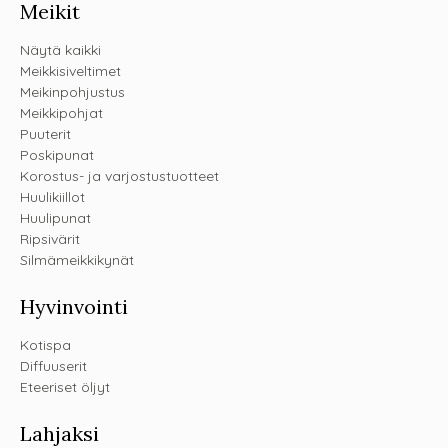
Meikit
Näytä kaikki
Meikkisiveltimet
Meikinpohjustus
Meikkipohjat
Puuterit
Poskipunat
Korostus- ja varjostustuotteet
Huulikiillot
Huulipunat
Ripsivärit
Silmämeikkikynät
Hyvinvointi
Kotispa
Diffuuserit
Eteeriset öljyt
Lahjaksi