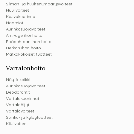
Silmän- ja huultenympärysvoiteet
Huulivoiteet
Kasvokuorinnat
Naamiot
Aurinkosuojavoiteet
Anti-age ihonhoito
Epäpuhtaan ihon hoito
Herkän ihon hoito
Matkakokoiset tuotteet
Vartalonhoito
Näytä kaikki
Aurinkosuojavoiteet
Deodorantit
Vartalokuorinnat
Vartaloöljyt
Vartalovoiteet
Suihku- ja kylpytuotteet
Käsivoiteet