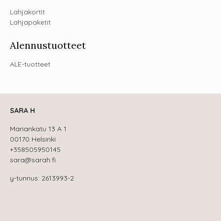
Lahjakortit
Lahjapaketit
Alennustuotteet
ALE-tuotteet
SARA H
Mariankatu 13 A 1
00170 Helsinki
+358505950145
sara@sarah.fi
y-tunnus: 2613993-2