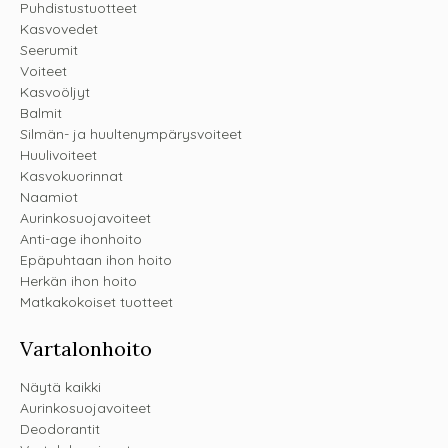
Puhdistustuotteet
Kasvovedet
Seerumit
Voiteet
Kasvoöljyt
Balmit
Silmän- ja huultenympärysvoiteet
Huulivoiteet
Kasvokuorinnat
Naamiot
Aurinkosuojavoiteet
Anti-age ihonhoito
Epäpuhtaan ihon hoito
Herkän ihon hoito
Matkakokoiset tuotteet
Vartalonhoito
Näytä kaikki
Aurinkosuojavoiteet
Deodorantit