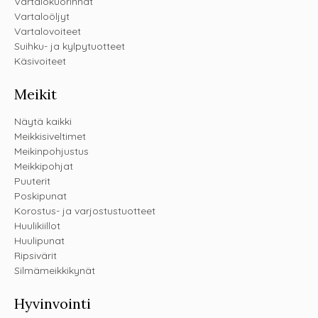
Vartalokuorinnat
Vartaloöljyt
Vartalovoiteet
Suihku- ja kylpytuotteet
Käsivoiteet
Meikit
Näytä kaikki
Meikkisiveltimet
Meikinpohjustus
Meikkipohjat
Puuterit
Poskipunat
Korostus- ja varjostustuotteet
Huulikiillot
Huulipunat
Ripsivärit
Silmämeikkikynät
Hyvinvointi