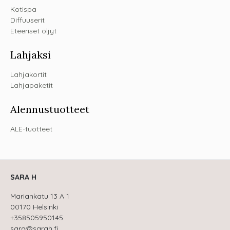
Kotispa
Diffuuserit
Eteeriset öljyt
Lahjaksi
Lahjakortit
Lahjapaketit
Alennustuotteet
ALE-tuotteet
SARA H
Mariankatu 13 A 1
00170 Helsinki
+358505950145
sara@sarah.fi