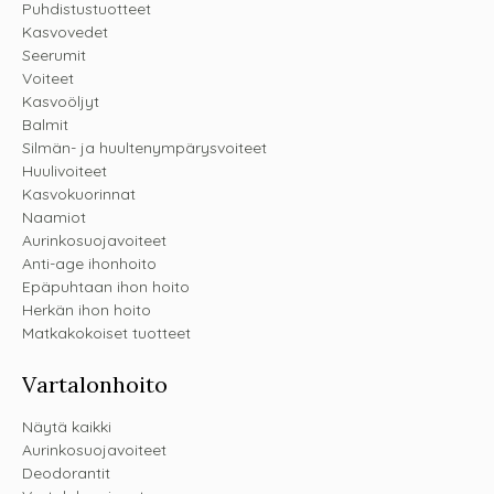
Puhdistustuotteet
Kasvovedet
Seerumit
Voiteet
Kasvoöljyt
Balmit
Silmän- ja huultenympärysvoiteet
Huulivoiteet
Kasvokuorinnat
Naamiot
Aurinkosuojavoiteet
Anti-age ihonhoito
Epäpuhtaan ihon hoito
Herkän ihon hoito
Matkakokoiset tuotteet
Vartalonhoito
Näytä kaikki
Aurinkosuojavoiteet
Deodorantit