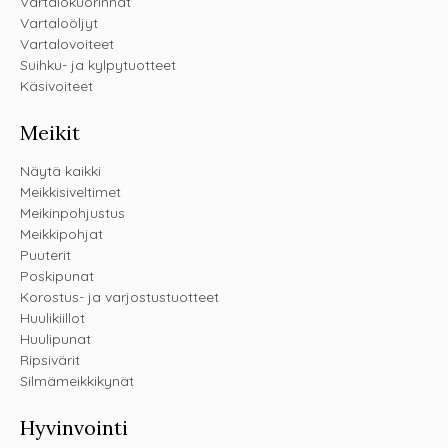
Vartalokuorinnat
Vartaloöljyt
Vartalovoiteet
Suihku- ja kylpytuotteet
Käsivoiteet
Meikit
Näytä kaikki
Meikkisiveltimet
Meikinpohjustus
Meikkipohjat
Puuterit
Poskipunat
Korostus- ja varjostustuotteet
Huulikiillot
Huulipunat
Ripsivärit
Silmämeikkikynät
Hyvinvointi