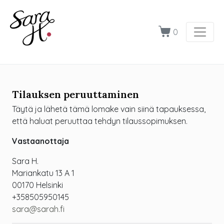
0
Tilauksen peruuttaminen
Täytä ja lähetä tämä lomake vain siinä tapauksessa,
että haluat peruuttaa tehdyn tilaussopimuksen.
Vastaanottaja
Sara H.
Mariankatu 13 A 1
00170 Helsinki
+358505950145
sara@sarah.fi