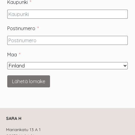
Kaupunki
Postinumero
Maa
Lähetä lomake
SARA H
Mariankatu 13 A 1