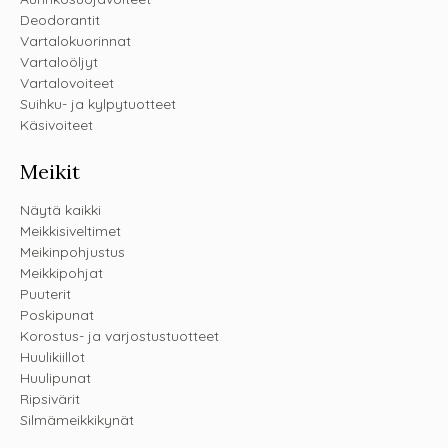
Deodorantit
Vartalokuorinnat
Vartaloöljyt
Vartalovoiteet
Suihku- ja kylpytuotteet
Käsivoiteet
Meikit
Näytä kaikki
Meikkisiveltimet
Meikinpohjustus
Meikkipohjat
Puuterit
Poskipunat
Korostus- ja varjostustuotteet
Huulikiillot
Huulipunat
Ripsivärit
Silmämeikkikynät