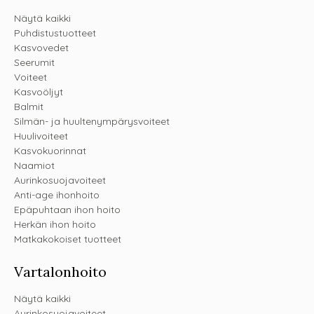
Näytä kaikki
Puhdistustuotteet
Kasvovedet
Seerumit
Voiteet
Kasvoöljyt
Balmit
Silmän- ja huultenympärysvoiteet
Huulivoiteet
Kasvokuorinnat
Naamiot
Aurinkosuojavoiteet
Anti-age ihonhoito
Epäpuhtaan ihon hoito
Herkän ihon hoito
Matkakokoiset tuotteet
Vartalonhoito
Näytä kaikki
Aurinkosuojavoiteet