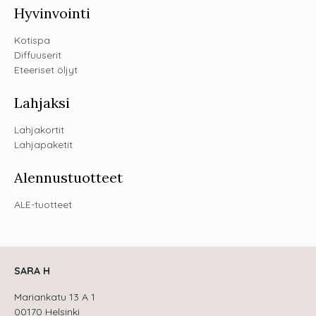
Hyvinvointi
Kotispa
Diffuuserit
Eteeriset öljyt
Lahjaksi
Lahjakortit
Lahjapaketit
Alennustuotteet
ALE-tuotteet
SARA H
Mariankatu 13 A 1
00170 Helsinki