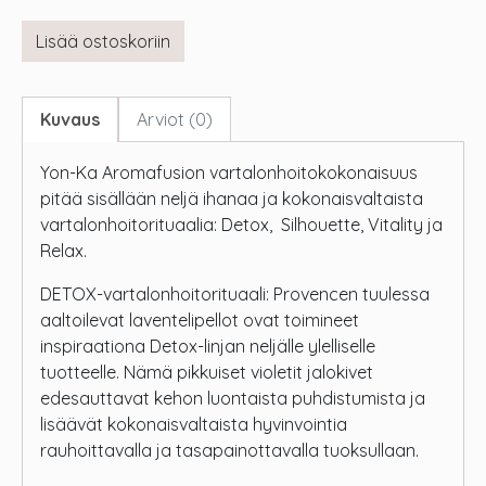
Lisää ostoskoriin
Kuvaus
Arviot (0)
Yon-Ka Aromafusion vartalonhoitokokonaisuus
pitää sisällään neljä ihanaa ja kokonaisvaltaista
vartalonhoitorituaalia: Detox, Silhouette, Vitality ja
Relax.
DETOX-vartalonhoitorituaali: Provencen tuulessa
aaltoilevat laventelipellot ovat toimineet
inspiraationa Detox-linjan neljälle ylelliselle
tuotteelle. Nämä pikkuiset violetit jalokivet
edesauttavat kehon luontaista puhdistumista ja
lisäävät kokonaisvaltaista hyvinvointia
rauhoittavalla ja tasapainottavalla tuoksullaan.