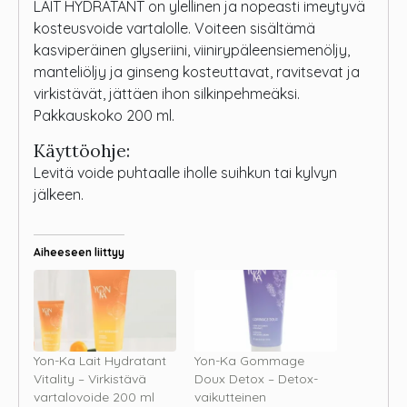
LAIT HYDRATANT on ylellinen ja nopeasti imeytyvä
kosteusvoide vartalolle. Voiteen sisältämä
kasviperäinen glyseriini, viinirypäleensiemenöljy,
manteliöljy ja ginseng kosteuttavat, ravitsevat ja
virkistävät, jättäen ihon silkinpehmeäksi.
Pakkauskoko 200 ml.
Käyttöohje:
Levitä voide puhtaalle iholle suihkun tai kylvyn
jälkeen.
Aiheeseen liittyy
Yon-Ka Lait Hydratant
Yon-Ka Gommage
Vitality – Virkistävä
Doux Detox – Detox-
vartalovoide 200 ml
vaikutteinen