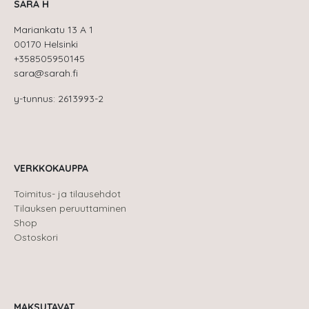
SARA H
Mariankatu 13 A 1
00170 Helsinki
+358505950145
sara@sarah.fi
y-tunnus: 2613993-2
VERKKOKAUPPA
Toimitus- ja tilausehdot
Tilauksen peruuttaminen
Shop
Ostoskori
MAKSUTAVAT