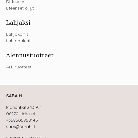
Diffuuserit
Eteeriset öljyt
Lahjaksi
Lahjakortit
Lahjapaketit
Alennustuotteet
ALE-tuotteet
SARA H
Mariankatu 13 A 1
00170 Helsinki
+358505950145
sara@sarah.fi