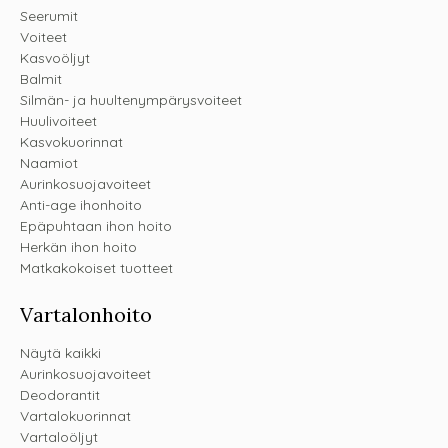
Seerumit
Voiteet
Kasvoöljyt
Balmit
Silmän- ja huultenympärysvoiteet
Huulivoiteet
Kasvokuorinnat
Naamiot
Aurinkosuojavoiteet
Anti-age ihonhoito
Epäpuhtaan ihon hoito
Herkän ihon hoito
Matkakokoiset tuotteet
Vartalonhoito
Näytä kaikki
Aurinkosuojavoiteet
Deodorantit
Vartalokuorinnat
Vartaloöljyt