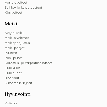
Vartalovoiteet
Suihku- ja kylpytuotteet
Käsivoiteet
Meikit
Näytä kaikki
Meikkisiveltimet
Meikinpohjustus
Meikkipohjat
Puuterit
Poskipunat
Korostus- ja varjostustuotteet
Huulikiillot
Huulipunat
Ripsivärit
Silmämeikkikynät
Hyvinvointi
Kotispa