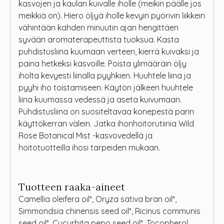
kasvojen ja kaulan kuivalle iholle (meikin päälle jos
meikkiä on). Hiero öljyä iholle kevyin pyörivin liikkein
vähintään kahden minuutin ajan hengittäen
syvään aromaterapeuttista tuoksua. Kasta
puhdistusliina kuumaan verteen, kierrä kuivaksi ja
paina hetkeksi kasvoille. Poista ylimääräin öljy
iholta kevyesti liinalla pyyhkien. Huuhtele liina ja
pyyhi iho toistamiseen. Käytön jälkeen huuhtele
liina kuumassa vedessä ja aseta kuivumaan.
Puhdistusliina on suositeltavaa konepestä parin
käyttökerran välein. Jatka ihonhoitorutiinia Wild
Rose Botanical Mist -kasvovedellä ja
hoitotuotteilla ihosi tarpeiden mukaan.
Tuotteen raaka-aineet
Camellia oleifera oil*, Oryza sativa bran oil*,
Simmondsia chinensis seed oil*, Ricinus communis
seed oil*, Cucurbita pepo seed oil*, Tocopherol,