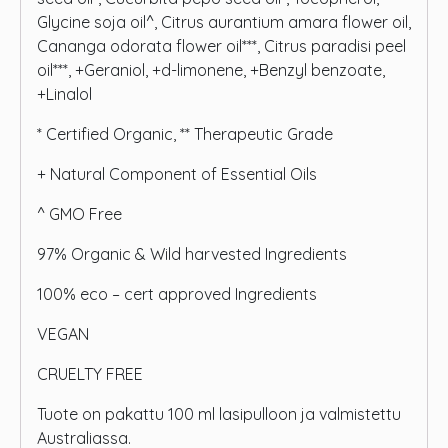
Glycine soja oil^, Citrus aurantium amara flower oil,
Cananga odorata flower oil***, Citrus paradisi peel
oil***, +Geraniol, +d-limonene, +Benzyl benzoate,
+Linalol
* Certified Organic, ** Therapeutic Grade
+ Natural Component of Essential Oils
^ GMO Free
97% Organic & Wild harvested Ingredients
100% eco – cert approved Ingredients
VEGAN
CRUELTY FREE
Tuote on pakattu 100 ml lasipulloon ja valmistettu
Australiassa.