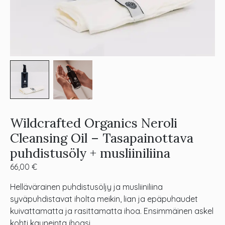
Wildcrafted Organics Neroli
Cleansing Oil – Tasapainottava
puhdistusöly + musliiniliina
66,00
€
Hellävärainen puhdistusöljy ja musliiniliina
syväpuhdistavat iholta meikin, lian ja epäpuhaudet
kuivattamatta ja rasittamatta ihoa. Ensimmäinen askel
kohti kauneinta ihoasi.