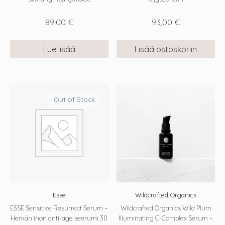
89,00
€
93,00
€
Lue lisää
Lisää ostoskoriin
Out of Stock
Esse
Wildcrafted Organics
ESSE Sensitive Resurrect Serum –
Wildcrafted Organics Wild Plum
Herkän ihon anti-age seerumi 30
Illuminating C-Complex Serum –