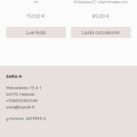
ml
Kirkastava C-vitamiiniseerumi
112,00
€
85,00
€
Lue lisää
Lisää ostoskoriin
SARA H
Mariankatu 13 A 1
00170 Helsinki
+358505950145
sara@sarah.fi
y-tunnus: 2613993-2