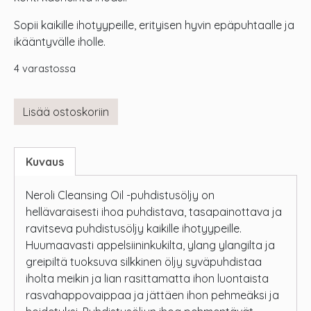
Sopii kaikille ihotyypeille, erityisen hyvin epäpuhtaalle ja
ikääntyvälle iholle.
4 varastossa
Lisää ostoskoriin
Kuvaus
Neroli Cleansing Oil -puhdistusöljy on
hellävaraisesti ihoa puhdistava, tasapainottava ja
ravitseva puhdistusöljy kaikille ihotyypeille.
Huumaavasti appelsiininkukilta, ylang ylangilta ja
greipiltä tuoksuva silkkinen öljy syväpuhdistaa
iholta meikin ja lian rasittamatta ihon luontaista
rasvahappovaippaa ja jättäen ihon pehmeäksi ja