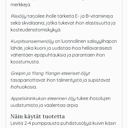
merkkejä.
Riisiöljy
tarjoilee iholle tärkeitä E- ja B-vitamiineja
sekä skvalaania, jotka tukevat ihon elastisuutta ja
kosteudensitomiskykyä.
Kurpitsansiemenöljy
on luonnollinen salisyylihapon
lähde, joka kuorii ja uudistaa ihoa hellävaraisesti
vähentäen epäpuhtauksia ja parantaen ihon
koostumusta.
Greipin ja Ylang Ylangin eteeriset öljyt
tasapainottavat ihon talineritystä ja supistavat
ihohuokosia.
Appelsiininkukan eteerinen öljy
tukee ihosolujen
uudistumista ja vaalentaa arpia.
Näin käytät tuotetta
Levitä 2-4 pumppausta puhdistusöljyä kuivin käsin