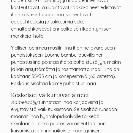
hoidetuksi. Puhdistusöljyn ihoa pehmentävät,
kosteuttavat ja uudistavat raaka-aineet edistävät
ihon kosteustasapainoa, vähentävät
epäpuhtauksia ja tukkeumia sekä
ennaltaehkäisevät enneaikaisen ikääntymisen
merkkejä iholla.
Ylellisen pehmeä musliiniliina ihon hellävaraiseen
puhdistukseen. Luomu bambu-puuvillainen
puhdistusliina poistaa iholta puhdistusöljyn, meikin
ja lian ärsyttämättä ja rasittamatta ihoa. Liina on
kooltaan 35×35 cm ja konepestävä (60 astetta).
Pakkaus sisältää kolme puhdistusliinaa.
Keskeiset vaikuttavat aineet
Kameliaöljy
tunnetaan ihoa korjaavista ja
elvyttävistä vaikutuksistaan. Se sisältää runsaan
määrän ihon hydrolopidikalvolle tärkeää
skvalaania, jonka puutos voi aiheuttaa ihon
kuivumista ja ennenaikaisia ikääntymisen