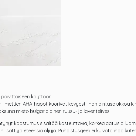
 päivittäiseen käyttöön.
n limettien AHA-hapot kuorivat kevyesti ihon pintasolukkoa ki
una mieto bulgarialainen ruusu- ja laventelivesi.
tynyt koostumus sisältää kosteuttavia, korkealaatuisia luo
an lisättyjä eteerisiä öljyjä. Puhdistusgeeli ei kuivata ihoa ku