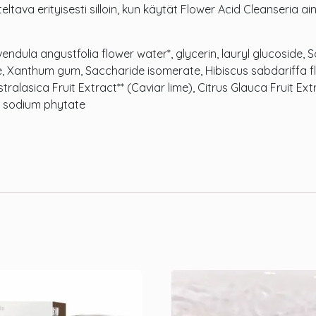
ltava erityisesti silloin, kun käytät Flower Acid Cleanseria 
dula angustfolia flower water*, glycerin, lauryl glucoside, 
e, Xanthum gum, Saccharide isomerate, Hibiscus sabdariffa flo
tralasica Fruit Extract** (Caviar lime), Citrus Glauca Fruit Ext
id, sodium phytate