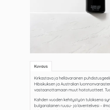
Kuvaus
Kirkastava ja hellävarainen puhdistusgeeli
Hibiskuksen ja Australian luonnonvaraiste
vastaanottamaan muut hoitotuotteet. Tuoks
Kahden vuoden kehitystyön tuloksena syn
bulgarialainen ruusu- ja laventelivesi – ilm