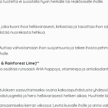
otetta ei suositella hyvin herkälle tai reaktiiviselle ihollle.
ka kuorii ihoa hellävaraisesti, kirkastaa ja tasoittaa ihon säv
edistää nuorekasta hehkua.
n. Auttaa vahvistamaan ihon suojamuuria ja tekee ihosta 
holle.
 & Rainforest Lime)**
oka sisältää runsaasti AHA-happoja, vitamiineja ja antioksidan
tuloksen saavuttamiseksi osana kaksoispuhdistusta yhdessä N
istusgeeliä ja hiero hellävaraisesti hetken aikaa. Huuhtele l
aamiseksi kerran viikossa: Levitä kuivalle iholle ja anna va