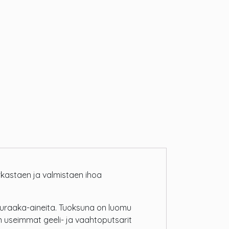
rkastaen ja valmistaen ihoa
muraaka-aineita. Tuoksuna on luomu
ten useimmat geeli- ja vaahtoputsarit