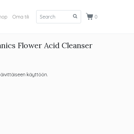
hop
Oma tili
0
nics Flower Acid Cleanser
äivittäiseen käyttöön.