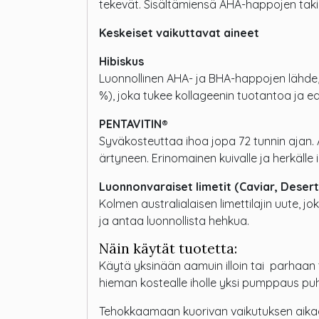
tekevät. Sisältämiensä AHA-happojen takia tu
Keskeiset vaikuttavat aineet
Hibiskus
Luonnollinen AHA- ja BHA-happojen lähde, jo
%), joka tukee kollageenin tuotantoa ja 
PENTAVITIN®
Syväkosteuttaa ihoa jopa 72 tunnin aja
ärtyneen. Erinomainen kuivalle ja herkälle i
Luonnonvaraiset limetit (Caviar, Desert
Kolmen australialaisen limettilajin uute, j
ja antaa luonnollista hehkua.
Näin käytät tuotetta:
Käytä yksinään aamuin illoin tai parhaan 
hieman kostealle iholle yksi pumppaus puhd
Tehokkaamaan kuorivan vaikutuksen aikaans