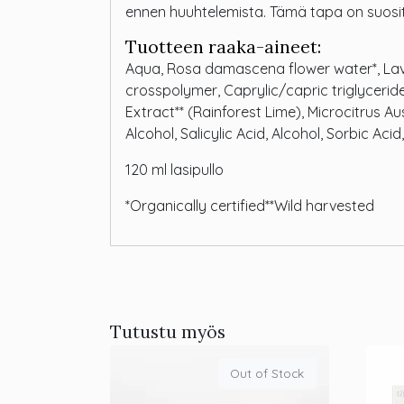
ennen huuhtelemista. Tämä tapa on suosite
Tuotteen raaka-aineet:
Aqua, Rosa damascena flower water*, Laven
crosspolymer, Caprylic/capric triglycerid
Extract** (Rainforest Lime), Microcitrus Aus
Alcohol, Salicylic Acid, Alcohol, Sorbic Ac
120 ml lasipullo
*Organically certified**Wild harvested
Tutustu myös
Out of Stock