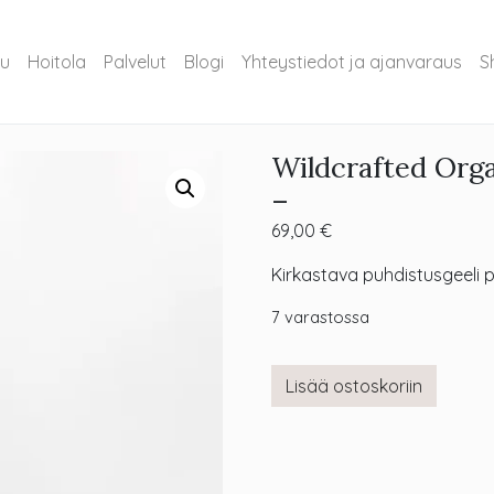
vu
Hoitola
Palvelut
Blogi
Yhteystiedot ja ajanvaraus
S
Wildcrafted Orga
–
69,00
€
Kirkastava puhdistusgeeli p
7 varastossa
Lisää ostoskoriin