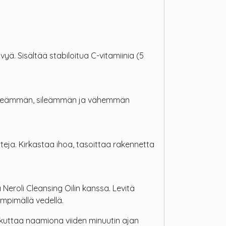
yä. Sisältää stabiloitua C-vitamiinia (5
pehmeämmän, sileämmän ja vähemmän
tteja. Kirkastaa ihoa, tasoittaa rakennetta
eroli Cleansing Oilin kanssa. Levitä
ämpimällä vedellä.
ikuttaa naamiona viiden minuutin ajan