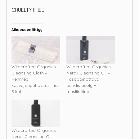
CRUELTY FREE
Aiheeseen liittyy
Wildcrafted Organics
Wildcrafted Organics
Cleansing Cloth –
Neroli Cleansing Oil –
Pehmeä
Tasapainottava
kasvojenpuhdistusliina
puhdistusöly +
3 kpl
musliiniliina
Wildcrafted Organics
Neroli Cleansing Oil –