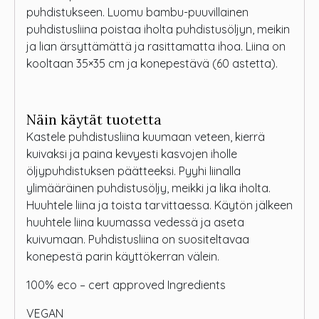
puhdistukseen. Luomu bambu-puuvillainen
puhdistusliina poistaa iholta puhdistusöljyn, meikin
ja lian ärsyttämättä ja rasittamatta ihoa. Liina on
kooltaan 35×35 cm ja konepestävä (60 astetta).
Näin käytät tuotetta
Kastele puhdistusliina kuumaan veteen, kierrä
kuivaksi ja paina kevyesti kasvojen iholle
öljypuhdistuksen päätteeksi. Pyyhi liinalla
ylimääräinen puhdistusöljy, meikki ja lika iholta.
Huuhtele liina ja toista tarvittaessa. Käytön jälkeen
huuhtele liina kuumassa vedessä ja aseta
kuivumaan. Puhdistusliina on suositeltavaa
konepestä parin käyttökerran välein.
100% eco – cert approved Ingredients
VEGAN