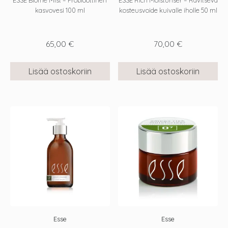
ESSE Biome Mist – Probioottinen
ESSE Rich Moisturiser – Ravitseva
kasvovesi 100 ml
kosteusvoide kuivalle iholle 50 ml
65,00
€
70,00
€
Lisää ostoskoriin
Lisää ostoskoriin
Esse
Esse