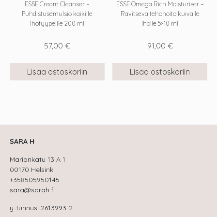
ESSE Cream Cleanser –
ESSE Omega Rich Moisturiser –
Puhdistusemulsio kaikille
Ravitseva tehohoito kuivalle
ihotyypeille 200 ml
iholle 5×10 ml
57,00
€
91,00
€
Lisää ostoskoriin
Lisää ostoskoriin
SARA H
Mariankatu 13 A 1
00170 Helsinki
+358505950145
sara@sarah.fi
y-tunnus: 2613993-2