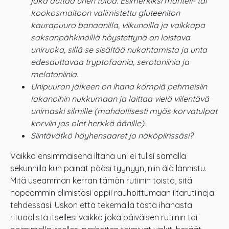
joka auttaa unen tuloa. Esimerkiksi manteli- tai
kookosmaitoon valimistettu gluteeniton
kaurapuuro banaanilla, viikunoilla ja vaikkapa
saksanpähkinöillä höystettynä on loistava
uniruoka, sillä se sisältää nukahtamista ja unta
edesauttavaa tryptofaania, serotoniinia ja
melatoniinia.
Unipuuron jälkeen on ihana kömpiä pehmeisiin
lakanoihin nukkumaan ja laittaa vielä viilentävä
unimaski silmille (mahdollisesti myös korvatulpat
korviin jos olet herkkä äänille).
Siintävätkö höyhensaaret jo näköpiirissäsi?
Vaikka ensimmäisenä iltana uni ei tulisi samalla
sekunnilla kun painat pääsi tyynyyn, niin älä lannistu.
Mitä useamman kerran tämän rutiinin toista, sitä
nopeammin elimistösi oppii rauhoittumaan iltarutiineja
tehdessäsi. Uskon että tekemällä tästä ihanasta
rituaalista itsellesi vaikka joka päiväisen rutiinin tai