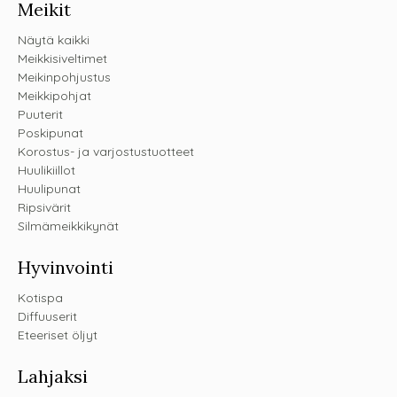
Meikit
Näytä kaikki
Meikkisiveltimet
Meikinpohjustus
Meikkipohjat
Puuterit
Poskipunat
Korostus- ja varjostustuotteet
Huulikiillot
Huulipunat
Ripsivärit
Silmämeikkikynät
Hyvinvointi
Kotispa
Diffuuserit
Eteeriset öljyt
Lahjaksi