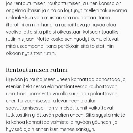
jos rentoutumisen, rauhoittumisen ja unen kanssa on
ongelmia iltaisin ja siitä on löytynyt itselleni takuuvarma
unilääke kun vain muistan sitä noudattaa. Tämä
iltarutiini on niin ihana ja rauhoittava ja hyvää oloa
vaaliva, että sitä pitäisi oikeastaan kutsua rituaaliksi
rutiinin sijaan. Mutta koska sen hyödyt kumuloituvat
mitä useampana iltana peräkkäin sitä toistat, niin
olkoon nyt sitten rutiini.
Rentoutumisen rutiini
Hyvään ja rauhalliseen uneen kannattaa panostaaa ja
etenkin hektisessä elämäntilanteessa rauhoittavan
unirutiinin luomisesta voi olla suuri apu palauttavan
unen turvaamisessa ja levänneen olotilan
saavuttamisessa. Illan viimeiset tunnit vaikuttavat
tutkitustikin yllättävän paljon uneen. Siitä syystä mieltä
ja kehoa kannattaa valmistella hyvään yöuneen jo
hyvissä ajoin ennen kuin menee sänkyyn.