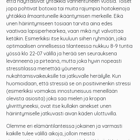
että näyttäisivät yhtäkkiä vanhentuneen vuosia. Toiset
jopa pohtivat botoxia tai muita rajumpia hoitokeinoja
yhtäkkiä ilmaantuneille ikääntymisen merkeille. Eikä
unen häiriintymiseen tosiaan tarvita aina edes
vaativaa lapsiperhearkea, vaan mikä nyt valvottaa
ketäkin. Esimerkiksi itse kuuluun siihen ryhmään, joka
optimaalisen onnellisessa tilanteessa nukkuu 8-9 tuntia
yössä klo 22-07 välillä ja herää sen seurauksena
levänneenä ja pirteänä, mutta joka hyvin nopeasti
stressitilassa menettää yöunensa
nukahtamisvaikeuksille tai jatkuvalle heräilylle. Kun
huomioidaan, että stressiä se on positiivinenkin stressi
(esimerkiksi voimakas innostuneisuus meneillään
olevista asiosita) joka saa mielen ja kropan
ylivirittyneeksi, ovat itse kullakin ainekset unen
häiriintymiselle jatkuvasti aivan käden ulottuvilla.
Olemme eri elämäntilanteissa jokainen ja varmasti
kaikille tulee välillä aikoja, jolloin meistä