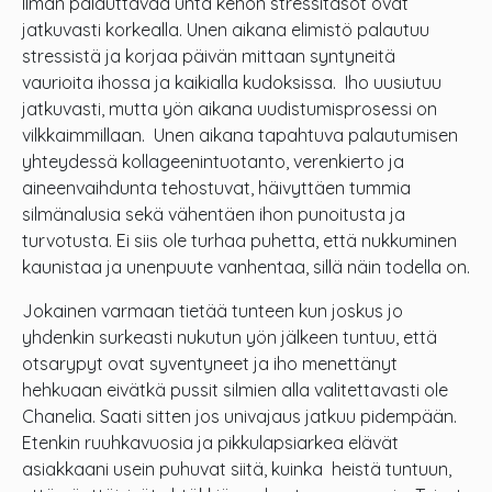
Ilman palauttavaa unta kehon stressitasot ovat
jatkuvasti korkealla. Unen aikana elimistö palautuu
stressistä ja korjaa päivän mittaan syntyneitä
vaurioita ihossa ja kaikialla kudoksissa. Iho uusiutuu
jatkuvasti, mutta yön aikana uudistumisprosessi on
vilkkaimmillaan. Unen aikana tapahtuva palautumisen
yhteydessä kollageenintuotanto, verenkierto ja
aineenvaihdunta tehostuvat, häivyttäen tummia
silmänalusia sekä vähentäen ihon punoitusta ja
turvotusta. Ei siis ole turhaa puhetta, että nukkuminen
kaunistaa ja unenpuute vanhentaa, sillä näin todella on.
Jokainen varmaan tietää tunteen kun joskus jo
yhdenkin surkeasti nukutun yön jälkeen tuntuu, että
otsarypyt ovat syventyneet ja iho menettänyt
hehkuaan eivätkä pussit silmien alla valitettavasti ole
Chanelia. Saati sitten jos univajaus jatkuu pidempään.
Etenkin ruuhkavuosia ja pikkulapsiarkea elävät
asiakkaani usein puhuvat siitä, kuinka heistä tuntuun,