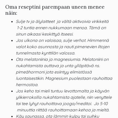
Oma reseptini parempaan uneen menee
näin:
Sulje tv ja älylaitteet ja vältä aktivoivia virikkeitä
1-2 tuntia ennen nukkumaan menoa. Tämä on
sinun aikaasi keskittyä itseesi.
Jos ulkona on valoisaa, sulje verhot.
Himmennä
valot koko asunnosta ja nauti pimenevien iltojen
tunnelmasta kynttilän valossa.
Ota melatoniinia ja magnesiumia. Melatoniini on
nukahtamista auttava ja unta ylläpitävä ns.
pimeähormoni jota esiintyy elimistössä
luontaisestikin. Magnesium puolestaan rauhoittaa
hermostoa.
Jos keho tai mieli tuntuu levottomalta ja käyvän
ylikierroksilla nukahtamista ajatelle, niin venyttele
tai tee lyhyt rauhoittava jooga/meditoi. Jo 5-10
minuuttia riittää rauhoittamaan kehoa ja mieltä.
Käy saunassa, ota lämmin kylpy tai suihku