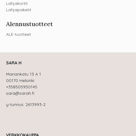
Lahjakortit
Lahjapaketit
Alennustuotteet
ALE-tuotteet
SARA H
Mariankatu 13 A 1
00170 Helsinki
+358505950145
sara@sarah.fi
y-tunnus: 2613993-2
VERKKOKAUPPA