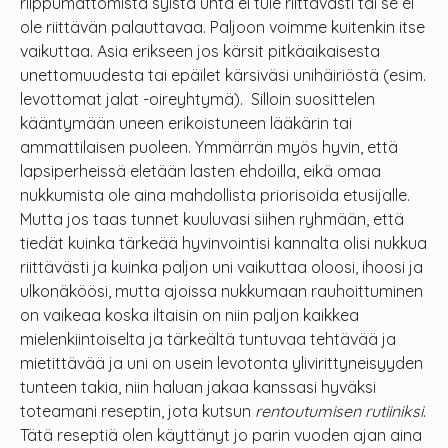
riippumattomista syistä unta ei tule riittävästi tai se ei
ole riittävän palauttavaa. Paljoon voimme kuitenkin itse
vaikuttaa. Asia erikseen jos kärsit pitkäaikaisesta
unettomuudesta tai epäilet kärsiväsi unihäiriöstä (esim.
levottomat jalat -oireyhtymä). Silloin suosittelen
kääntymään uneen erikoistuneen lääkärin tai
ammattilaisen puoleen. Ymmärrän myös hyvin, että
lapsiperheissä eletään lasten ehdoilla, eikä omaa
nukkumista ole aina mahdollista priorisoida etusijalle.
Mutta jos taas tunnet kuuluvasi siihen ryhmään, että
tiedät kuinka tärkeää hyvinvointisi kannalta olisi nukkua
riittävästi ja kuinka paljon uni vaikuttaa oloosi, ihoosi ja
ulkonäköösi, mutta ajoissa nukkumaan rauhoittuminen
on vaikeaa koska iltaisin on niin paljon kaikkea
mielenkiintoiselta ja tärkeältä tuntuvaa tehtävää ja
mietittävää ja uni on usein levotonta ylivirittyneisyyden
tunteen takia, niin haluan jakaa kanssasi hyväksi
toteamani reseptin, jota kutsun
rentoutumisen rutiiniksi
.
Tätä reseptiä olen käyttänyt jo parin vuoden ajan aina