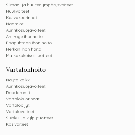
Silmän- ja huultenympärysvoiteet
Huulivoiteet
Kasvokuorinnat
Naamiot
Aurinkosuojavoiteet
Anti-age ihonhoito
Epäpuhtaan ihon hoito
Herkän ihon hoito
Matkakokoiset tuotteet
Vartalonhoito
Näytä kaikki
Aurinkosuojavoiteet
Deodorantit
Vartalokuorinnat
Vartaloöljyt
Vartalovoiteet
Suihku- ja kylpytuotteet
Käsivoiteet