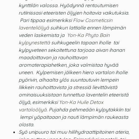
kynttilän valossa. Hyödynnä rentoutumisen
rutiinissasi eteeristen öljyjen hoitavia vaikutuksia.
Pari tippaa esimerkiksi
Flow Cosmeticsin
laventeliöljyä
suihkun lattialle ennen lämpimän
veden laskemista ja
Yon-Ka Phyto Bain
kylpynestettä
suihkugeelin tapaan iholle tai
kylpyveteen sekoitettuna tarjoaa aivan ihanan
maadoittavan ja rauhoittavan
aromaterapiahetken, joka valmistaa hyvää
uneen. Kylpemisen jälkeen hiero vartalon iholle
pyörivin, alhaalta ylös suuntautuvin lempein
liikkein rauhoittavista ja stressiä lievittävistä
ominaisuuksistaan tunnettua laventelin eteeristä
öljyä, esimerkiksi
Yon-Ka Huile Detox
vartaloöljyä
. Pujahda pehmeään kylpytakkiin tai
lempi yöpaitaaan ja nauti lämpimän raukeasta
olosta.
Syö unipuuro tai muu hiilihydraattipitoinen ateria,