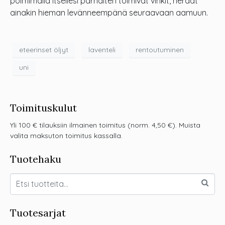
poimimalla itsellesi parhaiten toimivat vinkit, heräät
ainakin hieman levänneempänä seuraavaan aamuun.
eteerinset öljyt
laventeli
rentoutuminen
uni
Toimituskulut
Yli 100 € tilauksiin ilmainen toimitus (norm. 4,50 €). Muista
valita maksuton toimitus kassalla.
Tuotehaku
Tuotesarjat