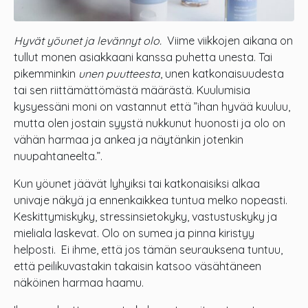
Hyvät yöunet ja levännyt olo.
Viime viikkojen aikana on
tullut monen asiakkaani kanssa puhetta unesta. Tai
pikemminkin
unen puutteesta
, unen katkonaisuudesta
tai sen riittämättömästä määrästä. Kuulumisia
kysyessäni moni on vastannut että ”ihan hyvää kuuluu,
mutta olen jostain syystä nukkunut huonosti ja olo on
vähän harmaa ja ankea ja näytänkin jotenkin
nuupahtaneelta.”.
Kun yöunet jäävät lyhyiksi tai katkonaisiksi alkaa
univaje näkyä ja ennenkaikkea tuntua melko nopeasti.
Keskittymiskyky, stressinsietokyky, vastustuskyky ja
mieliala laskevat. Olo on sumea ja pinna kiristyy
helposti. Ei ihme, että jos tämän seurauksena tuntuu,
että peilikuvastakin takaisin katsoo väsähtäneen
näköinen harmaa haamu.