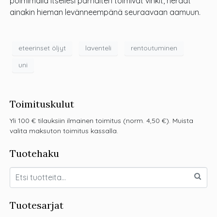
poimimalla itsellesi parhaiten toimivat vinkit, heräät
ainakin hieman levänneempänä seuraavaan aamuun.
eteerinset öljyt
laventeli
rentoutuminen
uni
Toimituskulut
Yli 100 € tilauksiin ilmainen toimitus (norm. 4,50 €). Muista
valita maksuton toimitus kassalla.
Tuotehaku
Tuotesarjat