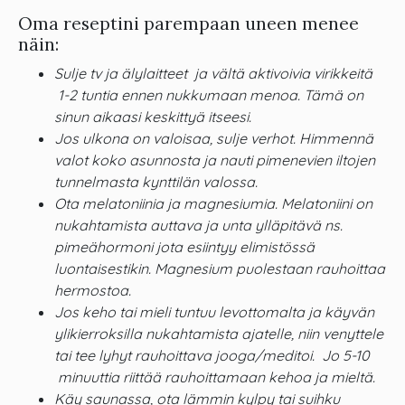
Oma reseptini parempaan uneen menee
näin:
Sulje tv ja älylaitteet ja vältä aktivoivia virikkeitä
1-2 tuntia ennen nukkumaan menoa. Tämä on
sinun aikaasi keskittyä itseesi.
Jos ulkona on valoisaa, sulje verhot.
Himmennä
valot koko asunnosta ja nauti pimenevien iltojen
tunnelmasta kynttilän valossa.
Ota melatoniinia ja magnesiumia. Melatoniini on
nukahtamista auttava ja unta ylläpitävä ns.
pimeähormoni jota esiintyy elimistössä
luontaisestikin. Magnesium puolestaan rauhoittaa
hermostoa.
Jos keho tai mieli tuntuu levottomalta ja käyvän
ylikierroksilla nukahtamista ajatelle, niin venyttele
tai tee lyhyt rauhoittava jooga/meditoi. Jo 5-10
minuuttia riittää rauhoittamaan kehoa ja mieltä.
Käy saunassa, ota lämmin kylpy tai suihku