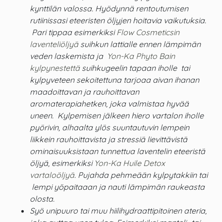
kynttilän valossa. Hyödynnä rentoutumisen
rutiinissasi eteeristen öljyjen hoitavia vaikutuksia.
Pari tippaa esimerkiksi
Flow Cosmeticsin
laventeliöljyä
suihkun lattialle ennen lämpimän
veden laskemista ja
Yon-Ka Phyto Bain
kylpynestettä
suihkugeelin tapaan iholle tai
kylpyveteen sekoitettuna tarjoaa aivan ihanan
maadoittavan ja rauhoittavan
aromaterapiahetken, joka valmistaa hyvää
uneen. Kylpemisen jälkeen hiero vartalon iholle
pyörivin, alhaalta ylös suuntautuvin lempein
liikkein rauhoittavista ja stressiä lievittävistä
ominaisuuksistaan tunnettua laventelin eteeristä
öljyä, esimerkiksi
Yon-Ka Huile Detox
vartaloöljyä
. Pujahda pehmeään kylpytakkiin tai
lempi yöpaitaaan ja nauti lämpimän raukeasta
olosta.
Syö unipuuro tai muu hiilihydraattipitoinen ateria,