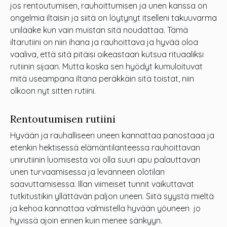
jos rentoutumisen, rauhoittumisen ja unen kanssa on
ongelmia iltaisin ja siitä on löytynyt itselleni takuuvarma
unilääke kun vain muistan sitä noudattaa. Tämä
iltarutiini on niin ihana ja rauhoittava ja hyvää oloa
vaaliva, että sitä pitäisi oikeastaan kutsua rituaaliksi
rutiinin sijaan. Mutta koska sen hyödyt kumuloituvat
mitä useampana iltana peräkkäin sitä toistat, niin
olkoon nyt sitten rutiini.
Rentoutumisen rutiini
Hyvään ja rauhalliseen uneen kannattaa panostaaa ja
etenkin hektisessä elämäntilanteessa rauhoittavan
unirutiinin luomisesta voi olla suuri apu palauttavan
unen turvaamisessa ja levänneen olotilan
saavuttamisessa. Illan viimeiset tunnit vaikuttavat
tutkitustikin yllättävän paljon uneen. Siitä syystä mieltä
ja kehoa kannattaa valmistella hyvään yöuneen jo
hyvissä ajoin ennen kuin menee sänkyyn.