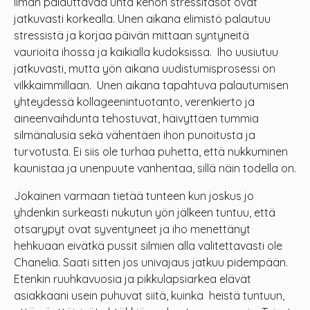
Ilman palauttavaa unta kehon stressitasot ovat
jatkuvasti korkealla. Unen aikana elimistö palautuu
stressistä ja korjaa päivän mittaan syntyneitä
vaurioita ihossa ja kaikialla kudoksissa. Iho uusiutuu
jatkuvasti, mutta yön aikana uudistumisprosessi on
vilkkaimmillaan. Unen aikana tapahtuva palautumisen
yhteydessä kollageenintuotanto, verenkierto ja
aineenvaihdunta tehostuvat, häivyttäen tummia
silmänalusia sekä vähentäen ihon punoitusta ja
turvotusta. Ei siis ole turhaa puhetta, että nukkuminen
kaunistaa ja unenpuute vanhentaa, sillä näin todella on.
Jokainen varmaan tietää tunteen kun joskus jo
yhdenkin surkeasti nukutun yön jälkeen tuntuu, että
otsarypyt ovat syventyneet ja iho menettänyt
hehkuaan eivätkä pussit silmien alla valitettavasti ole
Chanelia. Saati sitten jos univajaus jatkuu pidempään.
Etenkin ruuhkavuosia ja pikkulapsiarkea elävät
asiakkaani usein puhuvat siitä, kuinka heistä tuntuun,