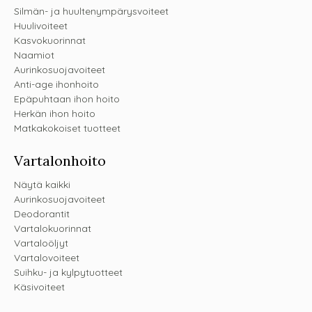
Silmän- ja huultenympärysvoiteet
Huulivoiteet
Kasvokuorinnat
Naamiot
Aurinkosuojavoiteet
Anti-age ihonhoito
Epäpuhtaan ihon hoito
Herkän ihon hoito
Matkakokoiset tuotteet
Vartalonhoito
Näytä kaikki
Aurinkosuojavoiteet
Deodorantit
Vartalokuorinnat
Vartaloöljyt
Vartalovoiteet
Suihku- ja kylpytuotteet
Käsivoiteet