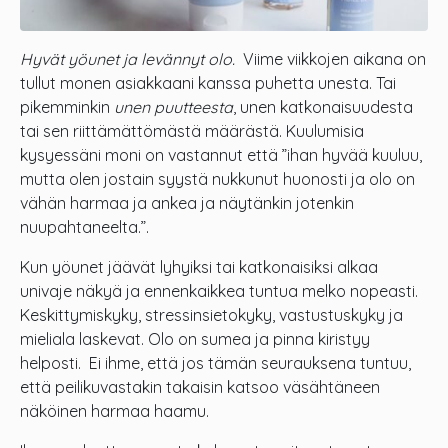
Hyvät yöunet ja levännyt olo.
Viime viikkojen aikana on
tullut monen asiakkaani kanssa puhetta unesta. Tai
pikemminkin
unen puutteesta
, unen katkonaisuudesta
tai sen riittämättömästä määrästä. Kuulumisia
kysyessäni moni on vastannut että ”ihan hyvää kuuluu,
mutta olen jostain syystä nukkunut huonosti ja olo on
vähän harmaa ja ankea ja näytänkin jotenkin
nuupahtaneelta.”.
Kun yöunet jäävät lyhyiksi tai katkonaisiksi alkaa
univaje näkyä ja ennenkaikkea tuntua melko nopeasti.
Keskittymiskyky, stressinsietokyky, vastustuskyky ja
mieliala laskevat. Olo on sumea ja pinna kiristyy
helposti. Ei ihme, että jos tämän seurauksena tuntuu,
että peilikuvastakin takaisin katsoo väsähtäneen
näköinen harmaa haamu.