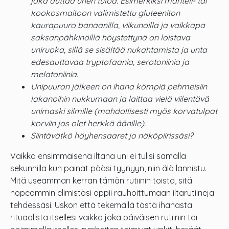
joka auttaa unen tuloa. Esimerkiksi manteli- tai
kookosmaitoon valimistettu gluteeniton
kaurapuuro banaanilla, viikunoilla ja vaikkapa
saksanpähkinöillä höystettynä on loistava
uniruoka, sillä se sisältää nukahtamista ja unta
edesauttavaa tryptofaania, serotoniinia ja
melatoniinia.
Unipuuron jälkeen on ihana kömpiä pehmeisiin
lakanoihin nukkumaan ja laittaa vielä viilentävä
unimaski silmille (mahdollisesti myös korvatulpat
korviin jos olet herkkä äänille).
Siintävätkö höyhensaaret jo näköpiirissäsi?
Vaikka ensimmäisenä iltana uni ei tulisi samalla
sekunnilla kun painat pääsi tyynyyn, niin älä lannistu.
Mitä useamman kerran tämän rutiinin toista, sitä
nopeammin elimistösi oppii rauhoittumaan iltarutiineja
tehdessäsi. Uskon että tekemällä tästä ihanasta
rituaalista itsellesi vaikka joka päiväisen rutiinin tai