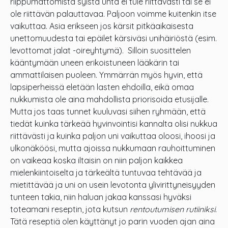
riippumattomista syistä unta ei tule riittävästi tai se ei
ole riittävän palauttavaa. Paljoon voimme kuitenkin itse
vaikuttaa. Asia erikseen jos kärsit pitkäaikaisesta
unettomuudesta tai epäilet kärsiväsi unihäiriöstä (esim.
levottomat jalat -oireyhtymä). Silloin suosittelen
kääntymään uneen erikoistuneen lääkärin tai
ammattilaisen puoleen. Ymmärrän myös hyvin, että
lapsiperheissä eletään lasten ehdoilla, eikä omaa
nukkumista ole aina mahdollista priorisoida etusijalle.
Mutta jos taas tunnet kuuluvasi siihen ryhmään, että
tiedät kuinka tärkeää hyvinvointisi kannalta olisi nukkua
riittävästi ja kuinka paljon uni vaikuttaa oloosi, ihoosi ja
ulkonäköösi, mutta ajoissa nukkumaan rauhoittuminen
on vaikeaa koska iltaisin on niin paljon kaikkea
mielenkiintoiselta ja tärkeältä tuntuvaa tehtävää ja
mietittävää ja uni on usein levotonta ylivirittyneisyyden
tunteen takia, niin haluan jakaa kanssasi hyväksi
toteamani reseptin, jota kutsun
rentoutumisen rutiiniksi
.
Tätä reseptiä olen käyttänyt jo parin vuoden ajan aina