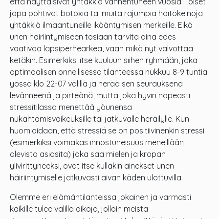
että näyttäisivät yhtäkkiä vanhentuneen vuosia. Toiset
jopa pohtivat botoxia tai muita rajumpia hoitokeinoja
yhtäkkiä ilmaantuneille ikääntymisen merkeille. Eikä
unen häiriintymiseen tosiaan tarvita aina edes
vaativaa lapsiperhearkea, vaan mikä nyt valvottaa
ketäkin. Esimerkiksi itse kuuluun siihen ryhmään, joka
optimaalisen onnellisessa tilanteessa nukkuu 8-9 tuntia
yössä klo 22-07 välillä ja herää sen seurauksena
levänneenä ja pirteänä, mutta joka hyvin nopeasti
stressitilassa menettää yöunensa
nukahtamisvaikeuksille tai jatkuvalle heräilylle. Kun
huomioidaan, että stressiä se on positiivinenkin stressi
(esimerkiksi voimakas innostuneisuus meneillään
olevista asiosita) joka saa mielen ja kropan
ylivirittyneeksi, ovat itse kullakin ainekset unen
häiriintymiselle jatkuvasti aivan käden ulottuvilla.
Olemme eri elämäntilanteissa jokainen ja varmasti
kaikille tulee välillä aikoja, jolloin meistä