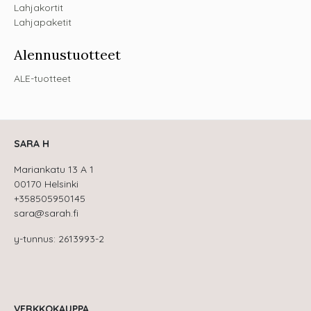
Lahjakortit
Lahjapaketit
Alennustuotteet
ALE-tuotteet
SARA H
Mariankatu 13 A 1
00170 Helsinki
+358505950145
sara@sarah.fi
y-tunnus: 2613993-2
VERKKOKAUPPA