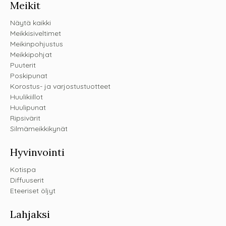
Meikit
Näytä kaikki
Meikkisiveltimet
Meikinpohjustus
Meikkipohjat
Puuterit
Poskipunat
Korostus- ja varjostustuotteet
Huulikiillot
Huulipunat
Ripsivärit
Silmämeikkikynät
Hyvinvointi
Kotispa
Diffuuserit
Eteeriset öljyt
Lahjaksi