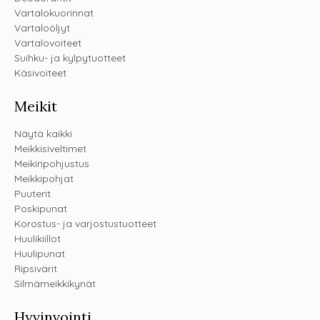
Vartalokuorinnat
Vartaloöljyt
Vartalovoiteet
Suihku- ja kylpytuotteet
Käsivoiteet
Meikit
Näytä kaikki
Meikkisiveltimet
Meikinpohjustus
Meikkipohjat
Puuterit
Poskipunat
Korostus- ja varjostustuotteet
Huulikiillot
Huulipunat
Ripsivärit
Silmämeikkikynät
Hyvinvointi