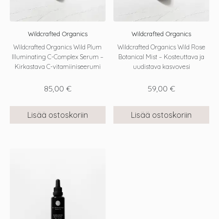
Wildcrafted Organics
Wildcrafted Organics
Wildcrafted Organics Wild Plum
Wildcrafted Organics Wild Rose
Illuminating C-Complex Serum –
Botanical Mist – Kosteuttava ja
Kirkastava C-vitamiiniseerumi
uudistava kasvovesi
85,00
€
59,00
€
Lisää ostoskoriin
Lisää ostoskoriin