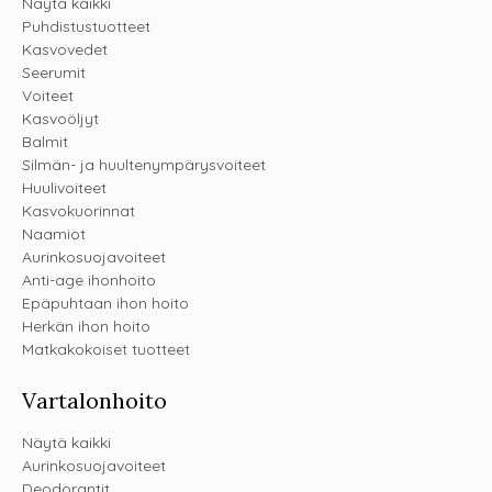
Näytä kaikki
Puhdistustuotteet
Kasvovedet
Seerumit
Voiteet
Kasvoöljyt
Balmit
Silmän- ja huultenympärysvoiteet
Huulivoiteet
Kasvokuorinnat
Naamiot
Aurinkosuojavoiteet
Anti-age ihonhoito
Epäpuhtaan ihon hoito
Herkän ihon hoito
Matkakokoiset tuotteet
Vartalonhoito
Näytä kaikki
Aurinkosuojavoiteet
Deodorantit