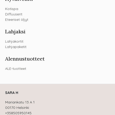
Kotispa
Diffuuserit
Eteeriset öljyt
Lahjaksi
Lahjakortit
Lahjapaketit
Alennustuotteet
ALE-tuotteet
SARA H
Mariankatu 13 A 1
00170 Helsinki
+358505950145