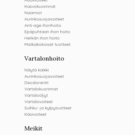
Huulivoiteet
Kasvokuorinnat
Naamiot
Aurinkosuojavoiteet
Anti-age ihonhoito
Epäpuhtaan ihon hoito
Herkän ihon hoito
Matkakokoiset tuotteet
Vartalonhoito
Näytä kaikki
Aurinkosuojavoiteet
Deodorantit
Vartalokuorinnat
Vartaloöljyt
Vartalovoiteet
Suihku- ja kylpytuotteet
Käsivoiteet
Meikit