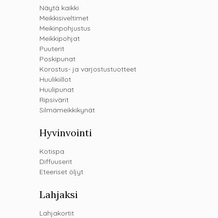
Näytä kaikki
Meikkisiveltimet
Meikinpohjustus
Meikkipohjat
Puuterit
Poskipunat
Korostus- ja varjostustuotteet
Huulikiillot
Huulipunat
Ripsivärit
Silmämeikkikynät
Hyvinvointi
Kotispa
Diffuuserit
Eteeriset öljyt
Lahjaksi
Lahjakortit