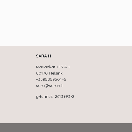
SARA H
Mariankatu 13 A 1
00170 Helsinki
+358505950145
sara@sarah.fi
y-tunnus: 2613993-2