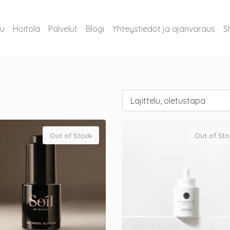
vu
Hoitola
Palvelut
Blogi
Yhteystiedot ja ajanvaraus
S
Out of Stock
Out of Sto