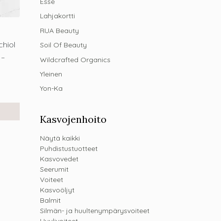
Esse
Lahjakortti
RUA Beauty
chiol
Soil Of Beauty
 –
Wildcrafted Organics
Yleinen
Yon-Ka
Kasvojenhoito
Näytä kaikki
Puhdistustuotteet
Kasvovedet
Seerumit
Voiteet
Kasvoöljyt
Balmit
Silmän- ja huultenympärysvoiteet