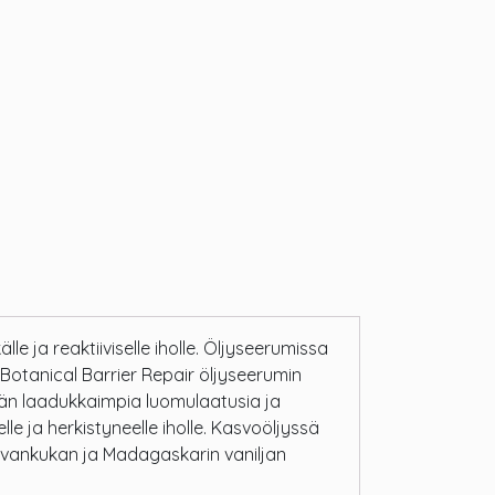
e ja reaktiiviselle iholle. Öljyseerumissa
otanical Barrier Repair öljyseerumin
män laadukkaimpia luomulaatusia ja
lle ja herkistyneelle iholle. Kasvoöljyssä
lvankukan ja Madagaskarin vaniljan