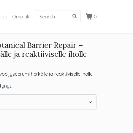
hop
Oma tili
0
tanical Barrier Repair –
le ja reaktiiviselle iholle
öljyseerumi herkälle ja reaktiiviselle iholle.
tynyt.