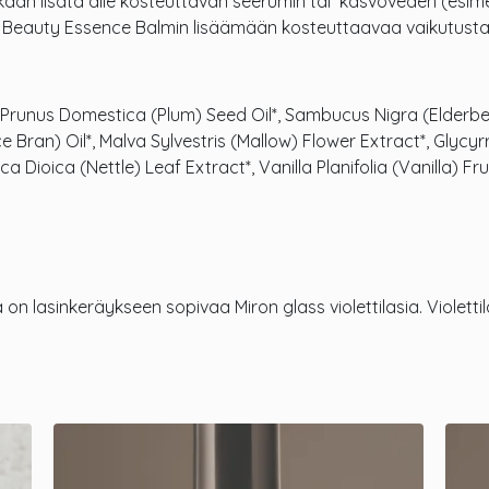
an lisätä alle kosteuttavan seerumin tai kasvoveden (esimerk
 Of Beauty Essence Balmin lisäämään kosteuttaavaa vaikutusta
 Prunus Domestica (Plum) Seed Oil*, Sambucus Nigra (Elderber
e Bran) Oil*, Malva Sylvestris (Mallow) Flower Extract*, Glycyr
 Dioica (Nettle) Leaf Extract*, Vanilla Planifolia (Vanilla) Fr
 on lasinkeräykseen sopivaa Miron glass violettilasia. Violettil