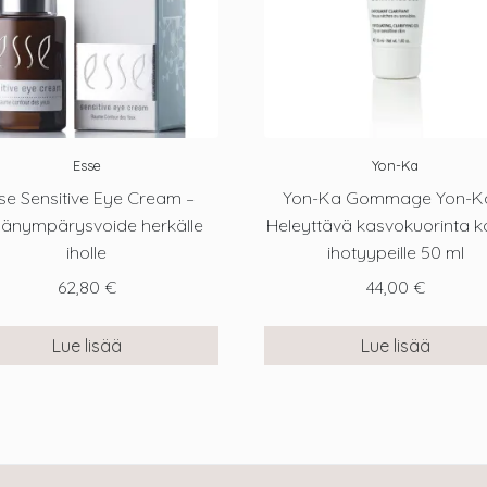
Esse
Yon-Ka
se Sensitive Eye Cream –
Yon-Ka Gommage Yon-K
mänympärysvoide herkälle
Heleyttävä kasvokuorinta kai
iholle
ihotyypeille 50 ml
62,80
€
44,00
€
Lue lisää
Lue lisää