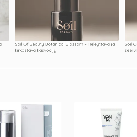
va
Soil Of Beauty Botanical Blossom – Heleyttävä ja
Soil O
kirkastava kasvoöljy
seeru