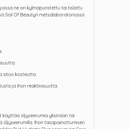
joissa ne on kylmäpuristettu tai tislattu
issä Soil Of Beautyn metsälaboratoriossa
a.
isuutta.
 sitoo kosteutta.
ta ja ihon reaktiivisuutta.
it käyttää öljyseerumia yksinään tai
lä öljyseerumilla. Ihon tasapainottumisen