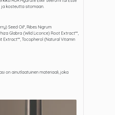
iksi RUA Hydrate Elixir seerumi tai Esse
 ja kosteutta sitomaan.
ry) Seed Oil*, Ribes Nigrum
rhiza Glabra (Wild Licorice) Root Extract**,
uit Extract**, Tocopherol (Natural Vitamin
asi on ainutlaatuinen materiaali, joka