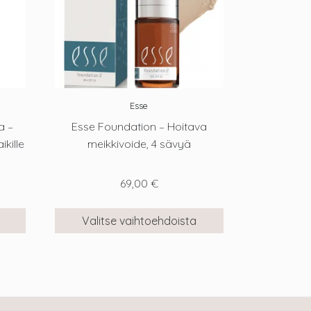
Esse
a –
Esse Foundation – Hoitava
kille
meikkivoide, 4 sävyä
69,00
€
Valitse vaihtoehdoista