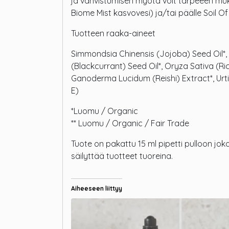
ja vahvistumisen myötä voit tarpeeen muka
Biome Mist kasvovesi) ja/tai päälle Soil
Tuotteen raaka-aineet
Simmondsia Chinensis (Jojoba) Seed Oil*,
(Blackcurrant) Seed Oil*, Oryza Sativa (Ric
Ganoderma Lucidum (Reishi) Extract*, Urtica
E)
*Luomu / Organic
** Luomu / Organic / Fair Trade
Tuote on pakattu 15 ml pipetti pulloon joka
säilyttää tuotteet tuoreina.
Aiheeseen liittyy