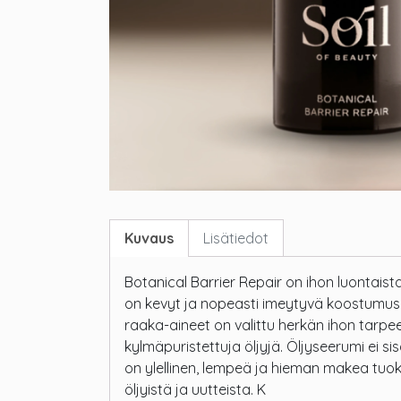
Kuvaus
Lisätiedot
Botanical Barrier Repair on ihon luontaist
on kevyt ja nopeasti imeytyvä koostumus,
raaka-aineet on valittu herkän ihon tarp
kylmäpuristettuja öljyjä. Öljyseerumi ei sis
on ylellinen, lempeä ja hieman makea tu
öljyistä ja uutteista. K