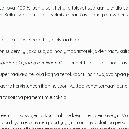
et ovat 100 % luomu sertifioitu ja tulevat suoraan pientiloilta 
en. Kaikki sarjan tuotteet valmistetaan käsityönä pienissä er
tari, joka ravitsee ja täyteläistää ihoa.
on superöljy, joka suojaa ihoa ympäristötekijöiden rasituksilt
uperfoodia parhaimmillaan.
Öljy rauhoittaa ja lisää ihon elast
uper raaka-aine joka korjaa tehokkaasti ihon suojavaippaa ja
rre herkistyneen ihon hoitoon. Auttaa vähentämään punoitus
a tasoittaa pigmenttimuutoksia.
seerumia kasvojen ja kaulan iholle kevyin, lempein sivelyin. Vo
on hyvin reaktiivinen ja ärtynyt, niin on hyvä aloittaa pelkäl