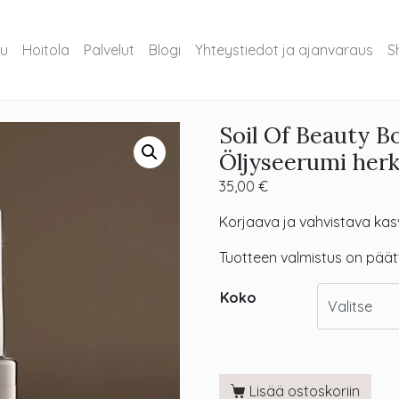
vu
Hoitola
Palvelut
Blogi
Yhteystiedot ja ajanvaraus
S
Soil Of Beauty Bo
Öljyseerumi herkäl
35,00
€
Korjaava ja vahvistava kasvo
Tuotteen valmistus on päät
Koko
Lisää ostoskoriin