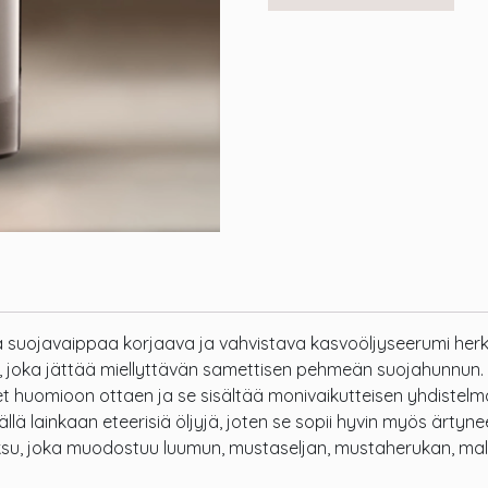
a suojavaippaa korjaava ja vahvistava kasvoöljyseerumi herkäll
 joka jättää miellyttävän samettisen pehmeän suojahunnun. B
eet huomioon ottaen ja se sisältää monivaikutteisen yhdistel
ällä lainkaan eteerisiä öljyjä, joten se sopii hyvin myös ärtynee
oksu, joka muodostuu luumun, mustaseljan, mustaherukan, ma