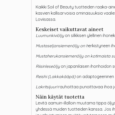
Kaikki Soil of Beauty tuotteiden raaka-aine
kasvien kallisarvoisia ominaisuuksia vaali
Loviisassa.
Keskeiset vaikuttavat aineet
Luumunkiviöljy
on silkkisen ylellinen ihonek
Mustaseljansiemenöljy on h
erkistyneen ih
Mustaherukansiemenöljy on kotimaista s
Riisinleseöljy
on japanilaisen ihonhoidon s
Reishi (Lakkakääpä)
on adaptogeeninen aa
Lakritsijuuri
rauhoittaa punoittavaa ihoa j
Näin käytät tuotetta
Levitä aamuin-illalloin muutama tippa öljy
yhdessä muiden tuotteiden kanssa. Jos iho 