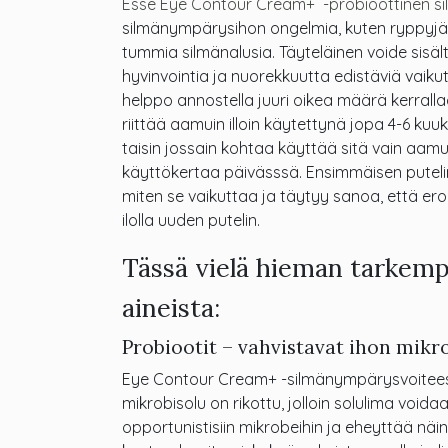
Esse Eye Contour Cream+ -probioottinen 
silmänympärysihon ongelmia, kuten ryppyjä ja
tummia silmänalusia. Täyteläinen voide sisältää
hyvinvointia ja nuorekkuutta edistäviä vaiku
helppo annostella juuri oikea määrä kerrallaa
riittää aamuin illoin käytettynä jopa 4-6 ku
taisin jossain kohtaa käyttää sitä vain aamuis
käyttökertaa päivässsä. Ensimmäisen putel
miten se vaikuttaa ja täytyy sanoa, että eron
ilolla uuden putelin.
Tässä vielä hieman tarkemp
aineista:
Probiootit – vahvistavat ihon mik
Eye Contour Cream+ -silmänympärysvoiteess
mikrobisolu on rikottu, jolloin solulima voi
opportunistisiin mikrobeihin ja eheyttää nä