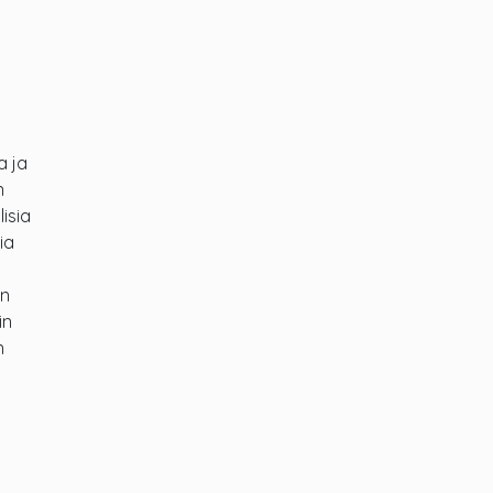
a ja
n
isia
ia
on
in
n