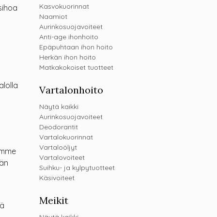
Kasvokuorinnat
sihoa
Naamiot
Aurinkosuojavoiteet
Anti-age ihonhoito
Epäpuhtaan ihon hoito
Herkän ihon hoito
Matkakokoiset tuotteet
alolla
Vartalonhoito
Näytä kaikki
Aurinkosuojavoiteet
Deodorantit
Vartalokuorinnat
Vartaloöljyt
oimme
Vartalovoiteet
kän
Suihku- ja kylpytuotteet
Käsivoiteet
Meikit
lä