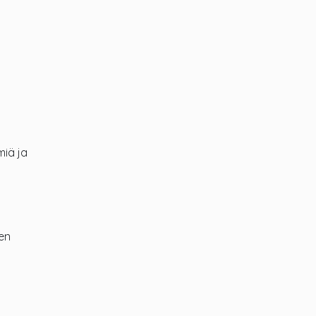
miä ja
en