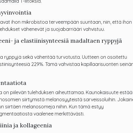
ämällä T-liitoksia.
hyvinvointia
kaavat ihon mikrobistoa terveempään suuntaan, niin, että ihon
lehdukset vähenevät ja suojabarriääri vahvistuu.
geeni- ja elastiinisynteesiä madaltaen ryppyjä
 ryppyjä sekä vähentää turvotusta. Uutteen on osoitettu
tiinisynteesiä 229%. Tämä vahvistaa kapillaarisuonten seinä
ntaatiota
ta on piilevän tulehduksen aiheuttamaa. Kaunokaisuute estää
nosomien siirtymistä melanosyyteistä sarveissoluihin. Jokain
un siirtäen melanosomeja niihin. Kun tämä estyy
gmentaatiosta vaalenee merkittävästi.
inia ja kollageenia