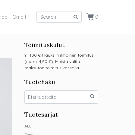
hop
Oma tili
0
Toimituskulut
Yli 100 € tilauksiin ilmainen toimitus
(norm. 4,50 €). Muista valita
maksuton toimitus kassalla.
Tuotehaku
Tuotesarjat
ALE
Esse