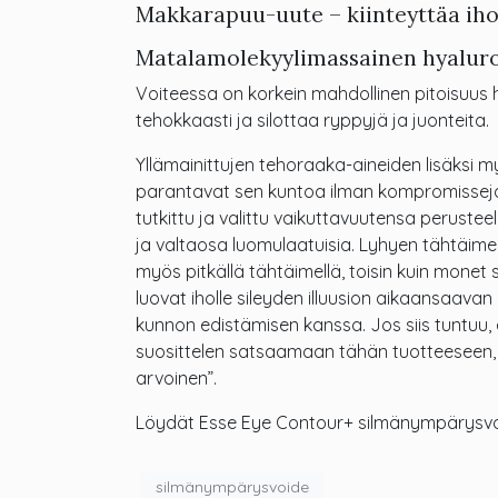
Makkarapuu-uute – kiinteyttäa ih
Matalamolekyylimassainen hyaluro
Voiteessa on korkein mahdollinen pitoisuus 
tehokkaasti ja silottaa ryppyjä ja juonteita.
Yllämainittujen tehoraaka-aineiden lisäksi m
parantavat sen kuntoa ilman kompromisseja
tutkittu ja valittu vaikuttavuutensa perustee
ja valtaosa luomulaatuisia. Lyhyen tähtäimen
myös pitkällä tähtäimellä, toisin kuin monet
luovat iholle sileyden illuusion aikaansaavan
kunnon edistämisen kanssa. Jos siis tuntuu,
suosittelen satsaamaan tähän tuotteeseen, sil
arvoinen”.
Löydät Esse Eye Contour+ silmänympärysvoi
silmänympärysvoide