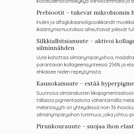
kosteudensitomiskykyä vahvistammalla ja lisä
Prebiootit – tukevat mikrobiomin 
Inuliini ja alfaglukaanioligosakkaridit muok
ikääntymismuutoksia aiheuttavat piilevät tu
Silkkialbitsianuute – aktivoi kolla
silminnähden
Uute kohottaa silmänympärysihoa, madaltaa
parantavan kollageenisynteesiä 256% ja elas
ehkäisee niiden repeytymistä.
Kaunokaisuute – estää hyperpigme
Suurinosa silmänalusten liikapigmentaatios
tällaista pigmentaatiota vähentämällä mela
melanosyytti on yhteydessä noin 36 ihosolu
silmänympärysihon tummuus, joka johtuu pi
Pirunkourauute – suojaa ihon elasti