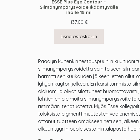
ESSE Plus Eye Contour –
Silmänympärysvoide ikääntyvälle
iholle 15 ml
137,00
€
Lisää ostoskoriin
Päädyin kuitenkin testauspuuhiin kuultuani t
silmänympärysvoidetta vain toiseen silmään 
harmitti sen kuukauden jälkeen, etten ollut ot
lyhyen käytön jälkeen. En kärsi tummista sil
alaluomilla olivat silottuneet huomattavasti
lähtien en ole muita silmänympärysvoiteita 
ristimääni tehotuotetta. Myös Esse kollegoilta
tuloksista pigmenttimuutosten vaalenemise
ottanut tuotteen omakseen heti sen jälkeen ku
alkuun tyyriin puoleisesta hintalapusta huol