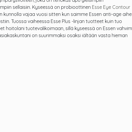
ympärysvoiteen, joka on tehokas apu yleisimpiin
piin sellaisiin. Kyseessä on probioottinen
Esse Eye Contour
in kunnolla vajaa vuosi sitten kun saimme Essen anti-age aihe
stiin. Tuossa vaiheessa Esse Plus -linjan tuotteet kuin tuo
t hoitolani tuotevalikoimaan, sillä kyseessä on Essen vahvi
-asiakaskuntani on suurimmaksi osaksi iältään vasta hieman