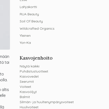
Lahjakortti
RUA Beauty
Soil Of Beauty
Wildcrafted Organics
Yleinen
Yon-Ka
ämään
Kasvojenhoito
tä tai
Näytä kaikki
Puhdistustuotteet
sto
Kasvovedet
olla.
Seerumit
Voiteet
 altis
Kasvoöljyt
elle
Balmit
ä
Silmän- ja huultenympärysvoiteet
llä
Huulivoiteet