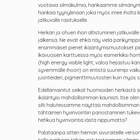
vuotavia silmäkulmia, hankaamme silmänym
hankaa tyynyliinaan joka myös imee iholta k
jatkuvalle rasitukselle.
Herkän ja ohuen ihon altistuminen jatkuvall
jälkensä. Ne eivät ehkä näy vielä parikympp
ensimmäiset pienet ikääntymismuutokset piir
Ikävuosien karttuessa myös esimerkiksi hormon
(high energy visible light, valoa heijastuu kä
syvemmälle ihoon) on entistä suurempi vaik
juonteiden, pigmenttimuutosten kuin myös s
Edellämainitut seikat huomioiden herkästä 
ikääntyisi mahdollisimman kauniisti. Itse ole
silti halutessamme näyttää mahdollisimman hy
tähtäimen hyvinvointiin panostaminen tukeva
hehkua hyvinvointia iästä riippumatta?
Palataanpa sitten hieman sivuraiteille verson