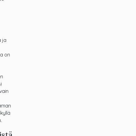
 ja
la on
en
i
vain
taman
kyllä
.
istä