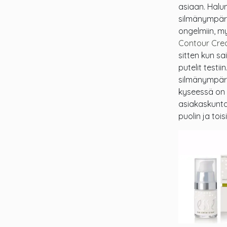
asiaan. Halun
silmänympäry
ongelmiin, my
Contour Cre
sitten kun s
putelit testi
silmänympärys
kyseessä on 
asiakaskunta
puolin ja toisi