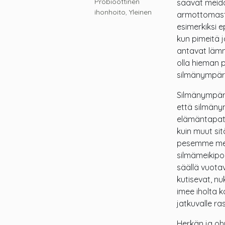
Probioottinen
saavat meidät
ihonhoito
,
Yleinen
armottomasti 
esimerkiksi 
kun pimeitä 
antavat lämm
olla hieman p
silmänympäry
Silmänympärys
että silmänym
elämäntapatek
kuin muut si
pesemme meik
silmämeikipoi
säällä vuota
kutisevat, 
imee iholta k
jatkuvalle ras
Herkän ja ohu