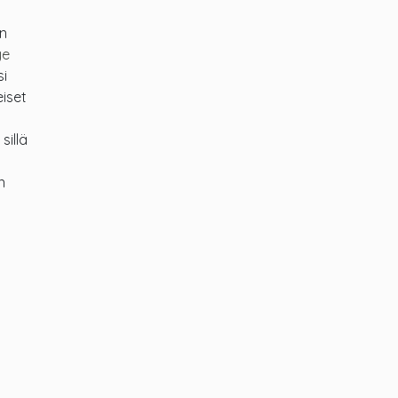
on
ye
si
iset
sillä
n