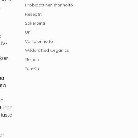
Probioottinen ihonhoito
,
Reseptit
Sokerointi
Uni
e
Vartalonhoito
 UV-
Wildcrafted Organics
kuin
Yleinen
Yon-Ka
aa
itä
än
t ihon
 iästä
en