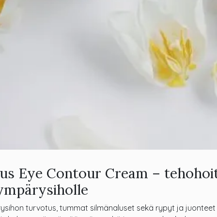
lus Eye Contour Cream – tehohoi
ympärysiholle
sihon turvotus, tummat silmänaluset sekä rypyt ja juonteet