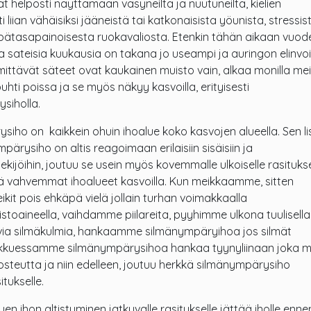
 helposti näyttämään väsyneiltä ja nuutuneilta, kielien
liian vähäisiksi jääneistä tai katkonaisista yöunista, stressist
epätasapainoisesta ruokavaliosta. Etenkin tähän aikaan vuod
ja sateisia kuukausia on takana jo useampi ja auringon elinv
ittävät säteet ovat kaukainen muisto vain, alkaa monilla me
uhti poissa ja se myös näkyy kasvoilla, erityisesti
siholla.
iho on kaikkein ohuin ihoalue koko kasvojen alueella. Sen lis
pärysiho on altis reagoimaan erilaisiin sisäisiin ja
ijöihin, joutuu se usein myös kovemmalle ulkoiselle rasitukse
tä vahvemmat ihoalueet kasvoilla. Kun meikkaamme, sitten
it pois ehkäpä vielä jollain turhan voimakkaalla
stoaineella, vaihdamme piilareita, pyyhimme ulkona tuulisella
via silmäkulmia, hankaamme silmänympäryihoa jos silmät
nukkuessamme silmänympärysihoa hankaa tyynyliinaan joka 
osteutta ja niin edelleen, joutuu herkkä silmänympärysiho
itukselle.
en ihon altistuminen jatkuvalle rasitukselle jättää iholle enn