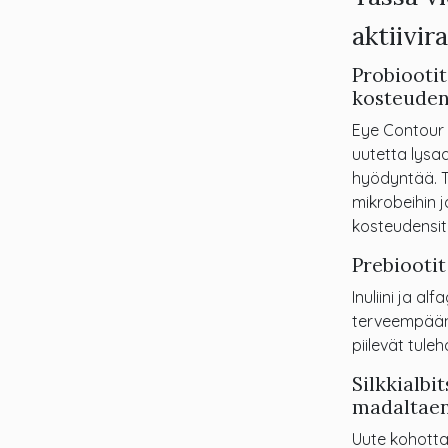
aktiivir
Probiootit
kosteuden
Eye Contour 
uutetta lysaa
hyödyntää. T
mikrobeihin 
kosteudensit
Prebiootit
Inuliini ja a
terveempään 
piilevät tule
Silkkialbi
madaltaen
Uute kohott