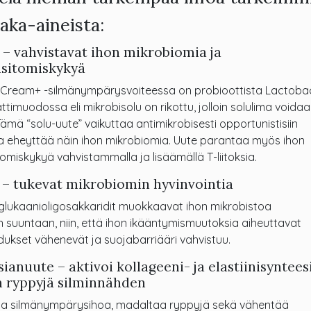
aaka-aineista:
 – vahvistavat ihon mikrobiomia ja
sitomiskykyä
Cream+ -silmänympärysvoiteessa on probioottista Lactobaci
ttimuodossa eli mikrobisolu on rikottu, jolloin solulima voida
ämä “solu-uute” vaikuttaa antimikrobisesti opportunistisiin
ja eheyttää näin ihon mikrobiomia. Uute parantaa myös ihon
omiskykyä vahvistammalla ja lisäämällä T-liitoksia.
 – tukevat mikrobiomin hyvinvointia
lfaglukaanioligosakkaridit muokkaavat ihon mikrobistoa
suuntaan, niin, että ihon ikääntymismuutoksia aiheuttavat
hdukset vähenevät ja suojabarriääri vahvistuu.
tsianuute – aktivoi kollageeni- ja elastiinisyntees
 ryppyjä silminnähden
aa silmänympärysihoa, madaltaa ryppyjä sekä vähentää