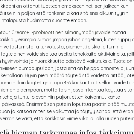
kkaani on ottanut tuotteen omakseen heti sen jälkeen kun
ä itse niin paljon että rohkenin alkaa sitä ensi alkuun tyyriin
hintalapusta huolimatta suosittelemaan.
ntour Cream+ -probioottinen silmänympärysvoide
hoitaa
kaikkia yleisimpiä silmänympärysihon ongelmia, kuten ryppyjä
on veltostumista ja turvotusta, pigmenttiläiskiä ja tummia
 Täyteläinen voide sisältää useita tehokkaita aktiiviaineita, joil
on hyvinvointia ja nuorekkuutta edistäviä vaikutuksia. Tuote on
iiviiseen pumppupulloon, josta sitä on helppo annostella juuri
errallaan. Hyvin pieni määrä täyteläistä voidetta riittää, jot
 aamuin illoin käytettynä jopa 4-6 kuukautta. Itselläni voide tais
hieman pidempään, mutta taisin jossain kohtaa käyttää sitä 
lä tehoja tuntui olevan niin paljon, etten kaivannut kahta
 päivässsä. Ensimmäisen putelin loputtua päätin pitää muu
uon ja katsoa miten se vaikuttaa ja täytyy sanoa, että eron 
rran selvästi, että korkkasin viime viikolla ilolla uuden putelin
ielä hieman tarkempaa infoa tärkeimm