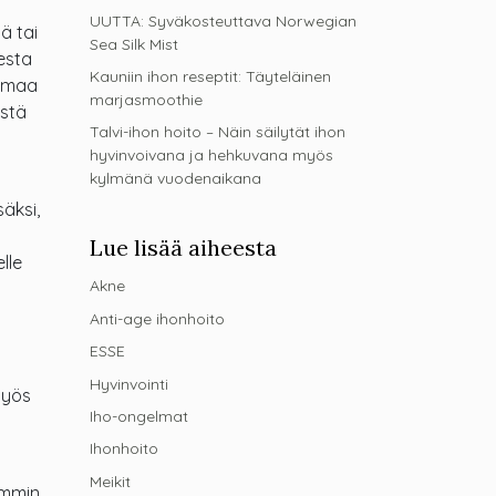
UUTTA: Syväkosteuttava Norwegian
ä tai
Sea Silk Mist
esta
Kauniin ihon reseptit: Täyteläinen
oimaa
marjasmoothie
istä
Talvi-ihon hoito – Näin säilytät ihon
hyvinvoivana ja hehkuvana myös
kylmänä vuodenaikana
äksi,
Lue lisää aiheesta
lle
Akne
Anti-age ihonhoito
ESSE
Hyvinvointi
myös
Iho-ongelmat
Ihonhoito
Meikit
emmin