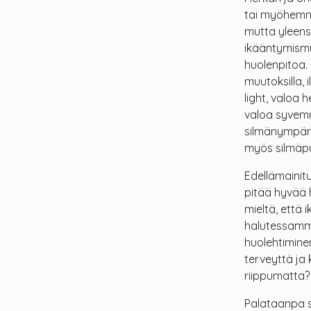
tai myöhemmi
mutta yleens
ikääntymismu
huolenpitoa.
muutoksilla, 
light, valoa 
valoa syvemm
silmänympäry
myös silmäpu
Edellämainit
pitää hyvää h
mieltä, että 
halutessamme
huolehtimine
terveyttä ja 
riippumatta?
Palataanpa si