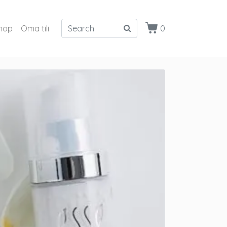
hop
Oma tili
0