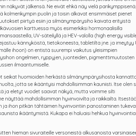
n näkyvät jälkensä. Ne eivät ehkä näy vielä parikymppisenä
ä kolmenkympin puolin ja toisin alkavat ensimmäiset pienet
utokset piirtyä esiin ja silmänympärysiho kaivata erityistä
 Ikävuosien karttuessa myös esimerkiksi hormonaalisilla
ilmansaasteilla, UV-säteilyllä ja HEV-valolla (high energy visibl
heijastuu kännyköistä, tietokoneesta, tabletilta jne. ja imeytyy
älle ihoon) on entistä suurempi vaikutus yleisimpien
sihon ongelmien, ryppyjen, juonteiden, pigmenttimuutosten 
ssien ilmaantumiselle.
ut seikat huomioiden herkästä silmänympärysihosta kannatt
uolta, jotta se ikääntyisi mahdollisimman kauniisti. Itse olen s
ikä ja eletyt vuodet saavat näkyä, mutta voimme silti
 näyttää mahdollisimman hyvinvoivilta ja raikkailta. Itsestä
n ja ihon pitkän tähtäimen hyvinvointiin panostaminen tukeva
kaunista ikääntymistä. Kukapa ei haluaisi hehkua hyvinvointia
tten hieman sivuraiteille versoneistä alkusanoista varsinaise