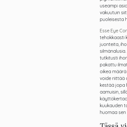
useampi asia
vakuutuin siit
puoleisesta 
Esse Eye Co
tehokkaasti 
juonteita, ih
silmänalusia.
tutkitusti ih
pakattu ilmat
oikea määrä k
voide riittää
kestää jopa 
aamuisin, sil
käyttökertaa
kuukauden ta
huomaa sen ve
Tässä v