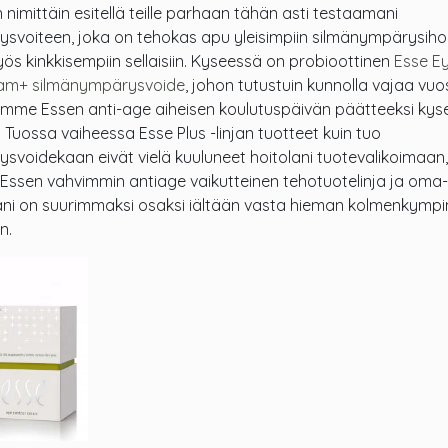
 nimittäin esitellä teille parhaan tähän asti testaamani
svoiteen, joka on tehokas apu yleisimpiin silmänympärysih
ös kinkkisempiin sellaisiin. Kyseessä on probioottinen
Esse E
am+ silmänympärysvoide
, johon tutustuin kunnolla vajaa vuo
aimme Essen anti-age aiheisen koulutuspäivän päätteeksi kyse
in. Tuossa vaiheessa Esse Plus -linjan tuotteet kuin tuo
voidekaan eivät vielä kuuluneet hoitolani tuotevalikoimaan, 
Essen vahvimmin antiage vaikutteinen tehotuotelinja ja oma-
ni on suurimmaksi osaksi iältään vasta hieman kolmenkympi
n.