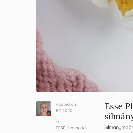
Esse P
Posted on
8.2.2020
silmän
In
Silmänympäry
ESSE
,
Ihonhoito
,