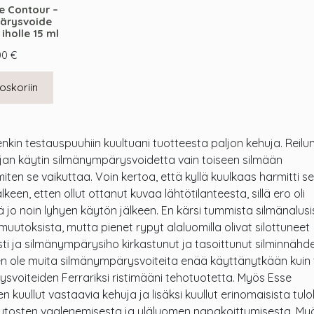
e Contour –
ärysvoide
iholle 15 ml
00
€
oskoriin
nkin testauspuuhiin kuultuani tuotteesta paljon kehuja. Reilu
an käytin silmänympärysvoidetta vain toiseen silmään
ten se vaikuttaa. Voin kertoa, että kyllä kuulkaas harmitti s
keen, etten ollut ottanut kuvaa lähtötilanteesta, sillä ero oli
 jo noin lyhyen käytön jälkeen. En kärsi tummista silmänalusi
muutoksista, mutta pienet rypyt alaluomilla olivat silottuneet
i ja silmänympärysiho kirkastunut ja tasoittunut silminnähd
n en ole muita silmänympärysvoiteita enää käyttänytkään kuin
svoiteiden Ferrariksi ristimääni tehotuotetta. Myös Esse
len kuullut vastaavia kehuja ja lisäksi kuullut erinomaisista tulo
tosten vaalenemisesta ja yläluomen napakoittumisesta. My