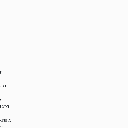
n
en
sta
en
 tätä
ksista
ös