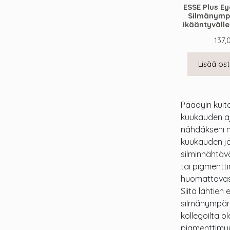
ESSE Plus Ey
Silmänymp
ikääntyvälle 
137,
Lisää ost
Päädyin kuite
kuukauden aj
nähdäkseni mi
kuukauden jäl
silminnähtävä
tai pigmentti
huomattavast
Siitä lähtie
silmänympäry
kollegoilta o
pigmenttimuu