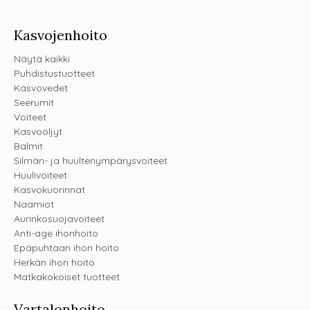
Kasvojenhoito
Näytä kaikki
Puhdistustuotteet
Kasvovedet
Seerumit
Voiteet
Kasvoöljyt
Balmit
Silmän- ja huultenympärysvoiteet
Huulivoiteet
Kasvokuorinnat
Naamiot
Aurinkosuojavoiteet
Anti-age ihonhoito
Epäpuhtaan ihon hoito
Herkän ihon hoito
Matkakokoiset tuotteet
Vartalonhoito