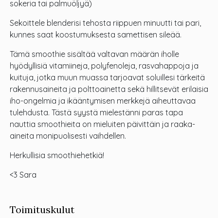
sokeria tai palmuöljyä)
Sekoittele blenderisi tehosta riippuen minuutti tai pari,
kunnes saat koostumuksesta samettisen sileää.
Tämä smoothie sisältää valtavan määrän iholle
hyödyllisiä vitamiineja, polyfenoleja, rasvahappoja ja
kuituja, jotka muun muassa tarjoavat soluillesi tärkeitä
rakennusaineita ja polttoainetta sekä hillitsevät erilaisia
iho-ongelmia ja ikääntymisen merkkejä aiheuttavaa
tulehdusta. Tästä syystä mielestänni paras tapa
nauttia smoothieita on mieluiten päivittäin ja raaka-
aineita monipuolisesti vaihdellen.
Herkullisia smoothiehetkiä!
<3 Sara
Toimituskulut