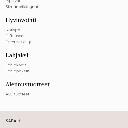
Ripsivärit
Silmämeikkikynät
Hyvinvointi
Kotispa
Diffuuserit
Eteeriset öljyt
Lahjaksi
Lahjakortit
Lahjapaketit
Alennustuotteet
ALE-tuotteet
SARA H