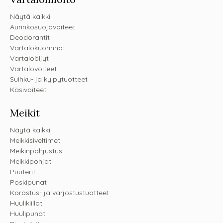
Näytä kaikki
Aurinkosuojavoiteet
Deodorantit
Vartalokuorinnat
Vartaloöljyt
Vartalovoiteet
Suihku- ja kylpytuotteet
Käsivoiteet
Meikit
Näytä kaikki
Meikkisiveltimet
Meikinpohjustus
Meikkipohjat
Puuterit
Poskipunat
Korostus- ja varjostustuotteet
Huulikiillot
Huulipunat