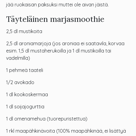
jää ruokaisan paksuksi muttei ole aivan jäistä.
Täyteläinen marjasmoothie
2,5 dl mustikoita
2,5 dl aroniamarjoja (jos aroniaa ei saatavila, korvaa
esim. 1,5 dl mustaherukoilla ja 1 dl mustikoilla tai
vadelmilla)
1 pehmeä taateli
1/2 avokado
1 dl kookoskermaa
1 dl soijajogurttia
1 dl omenamehua (tuorepuristettua)
1 rkl maapähkinävoita (100% maapähkinää, ei lisättyä