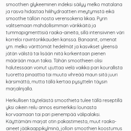
smoothien glykeeminen indeksi säilyy melko matalana
ja rasva hidastaa hiilihydraattien imeytymistä eikä
smoothie tällöin nosta verensokeria liikaa. Pyrin
valitsemaan mahdollisimman värikkäitä ja
tummapigmenttisiä raaka-aineita, sillä intensiivinen väri
korreloi ravintorikkauden kanssa. Banaanit, omenat
ym. melko värittömät hedelmät ja kasvikset yleensä
jätän välistä tai lisään niitä korkeintaan pienen
määrään maun takia. Tähän smoothieen olisi
halutessaan voinut ujuttaa vielä vaikka pari kourallista
tuoretta pinaattia tai muuta vihreää maun siitä juuri
kärsimättä, mutta tällä kertaa pysyttelin täysin
marjalinjalla.
Herkullisen täyteläistä smoothieta tulee tällä reseptillä
yksi oikein reilu annos esimerkiksi lounasta
korvaamaan tai pari pienempää välipalaksi.
Käyttämäni marjat otin pakastimesta, muut raaka-
aineet jääkaappikylminä, jolloin smoothien koostumus