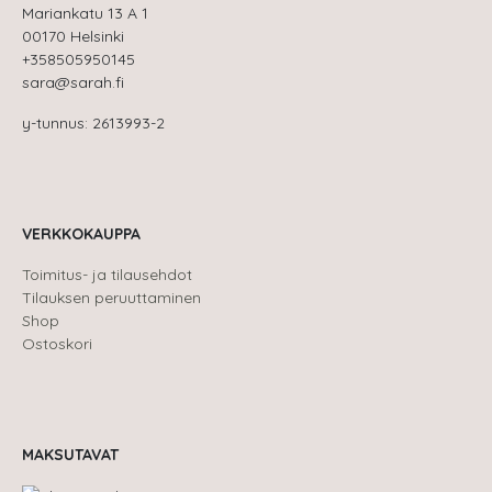
Mariankatu 13 A 1
00170 Helsinki
+358505950145
sara@sarah.fi
y-tunnus: 2613993-2
VERKKOKAUPPA
Toimitus- ja tilausehdot
Tilauksen peruuttaminen
Shop
Ostoskori
MAKSUTAVAT