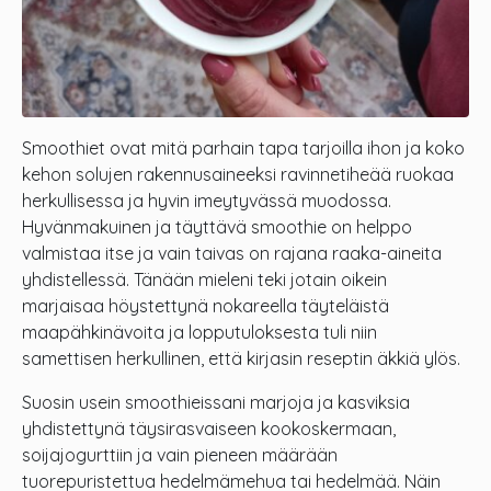
Smoothiet ovat mitä parhain tapa tarjoilla ihon ja koko
kehon solujen rakennusaineeksi ravinnetiheää ruokaa
herkullisessa ja hyvin imeytyvässä muodossa.
Hyvänmakuinen ja täyttävä smoothie on helppo
valmistaa itse ja vain taivas on rajana raaka-aineita
yhdistellessä. Tänään mieleni teki jotain oikein
marjaisaa höystettynä nokareella täyteläistä
maapähkinävoita ja lopputuloksesta tuli niin
samettisen herkullinen, että kirjasin reseptin äkkiä ylös.
Suosin usein smoothieissani marjoja ja kasviksia
yhdistettynä täysirasvaiseen kookoskermaan,
soijajogurttiin ja vain pieneen määrään
tuorepuristettua hedelmämehua tai hedelmää. Näin