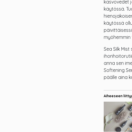
kasvovedet ja
käytössä. Tuot
hienojakoise
käytössä ollu
päivittäises
myöhemmin t
Sea Silk Mist
ihonhoitoruti
anna sen imey
Softening Se
päälle aina k
Aiheeseen liitty