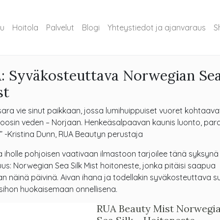
vu
Hoitola
Palvelut
Blogi
Yhteystiedot ja ajanvaraus
S
 Syväkosteuttava Norwegian Se
st
sara vie sinut paikkaan, jossa lumihuippuiset vuoret kohtaava
oosin veden – Norjaan. Henkeäsalpaavan kaunis luonto, parat
” -Kristina Dunn, RUA Beautyn perustaja
a iholle pohjoisen vaativaan ilmastoon tarjoilee tänä syksyn
us: Norwegian Sea Silk Mist hoitoneste, jonka pitäisi saapua
van näinä päivinä. Aivan ihana ja todellakin syväkosteuttava su
sihon huokaisemaan onnellisena.
RUA Beauty Mist Norwegi