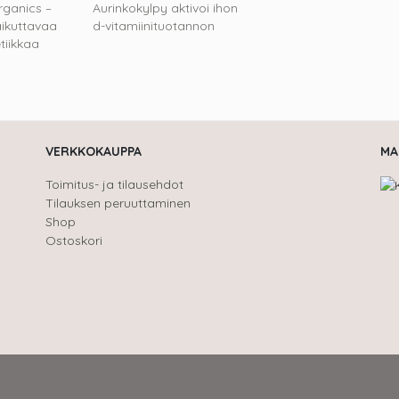
rganics –
Aurinkokylpy aktivoi ihon
aikuttavaa
d-vitamiinituotannon
iikkaa
VERKKOKAUPPA
MA
Toimitus- ja tilausehdot
Tilauksen peruuttaminen
Shop
Ostoskori