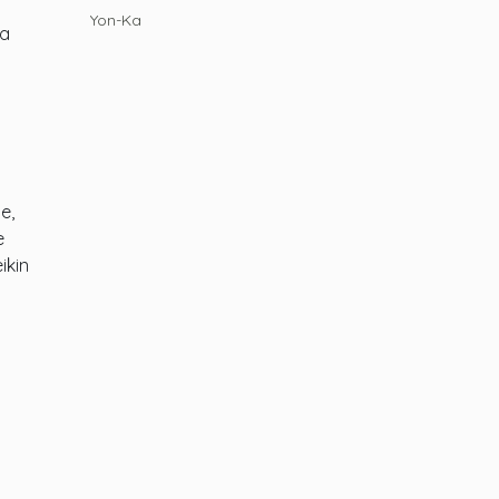
Yon-Ka
la
e,
e
ikin