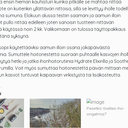
 ensin hieman kauhistuin kuinka pitkälle se mahtaa riittää
e on kuitenkin yllättävän riittoisa, sillä se levittyy iholle todel
na sumuna. Elokuun alussa testiin saamani ja aamuin illoin
t pullo riittää edelleen joten sanoisin tuotteen riittävän
sä käytössä noin 2 kk. Valikoimaan on tulossa täyttöpakkaus
änä syksynä.
 sopii käytettäävksi aamuin illoin osana jokapäiväistä
inia. Sumuttele hoitonestettä suoraan puhtaalle kasvojen iholl
tyä hetki ja jatka ihonhoitorutiinia Hydrate Elixirilla ja Sooth
rumilla. Voit myös sumuttaa hoitonestettä päivän mittaan me
un kasvot tuntuvat kaipaavan virkistystä tai lisäkosteutta.
y
Pesetkö itsellesi iho-
ongelmia?