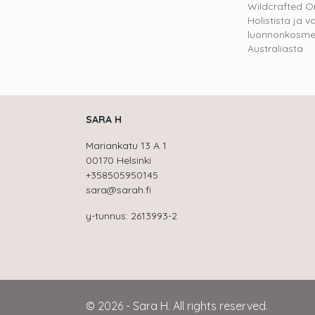
Wildcrafted O
Holistista ja v
luonnonkosmet
Australiasta
SARA H
Mariankatu 13 A 1
00170 Helsinki
+358505950145
sara@sarah.fi
y-tunnus: 2613993-2
© 2026 - Sara H. All rights reserved.