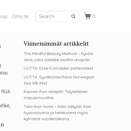
hop
Oma tili
0
a
Viimeisimmät artikkelit
The Mindful Beauty Method – hyvää
oloa, joka säteilee sisältä ulospäin
t
UUTTA: Esse-Concealer peitevoiteet
iisi
UUTTA: Syväkosteuttava Norwegian
Sea Silk Mist
ä RUA
Kauniin ihon reseptit: Täyteläinen
marjasmoothie
ihke,
Talvi-ihon hoito – Näin säilytät ihon
hyvinvoivana ja hehkuvana myös
kylmänä vuodenaikana
an