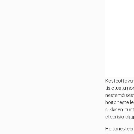
Kosteuttava 
tislatusta no
nestemäisest
hoitoneste l
silkkisen tunt
eteerisiä öljy
Hoitonesteen