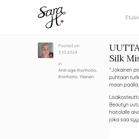
Etusi
UUTTA:
Posted on
3.10.2024
Silk Mi
In
“Jokainen pi
Anti-age ihonhoito
,
Ihonhoito
,
Yleinen
puhtaan turk
maan päällä.
Lisäkosteutt
Beautyn uutu
hoitolalle ai
joka saa syy