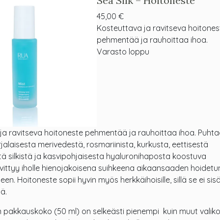
Sea Silk – Hoitoneste
45,00
€
Kosteuttava ja ravitseva hoitones
pehmentää ja rauhoittaa ihoa.
Varasto loppu
ja ravitseva hoitoneste pehmentää ja rauhoittaa ihoa. Puhta
rjalaisesta merivedestä, rosmariinista, kurkusta, eettisestä
ä silkistä ja kasvipohjaisesta hyaluronihaposta koostuva
evittyy iholle hienojakoisena suihkeena aikaansaaden hoidetu
een. Hoitoneste sopii hyvin myös herkkäihoisille, sillä se ei sisä
jä.
 pakkauskoko (50 ml) on selkeästi pienempi kuin muut valik