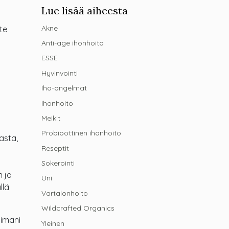
Lue lisää aiheesta
Akne
te
Anti-age ihonhoito
ESSE
Hyvinvointi
Iho-ongelmat
Ihonhoito
Meikit
Probioottinen ihonhoito
asta,
Reseptit
Sokerointi
n ja
Uni
llä
Vartalonhoito
Wildcrafted Organics
oimani
Yleinen