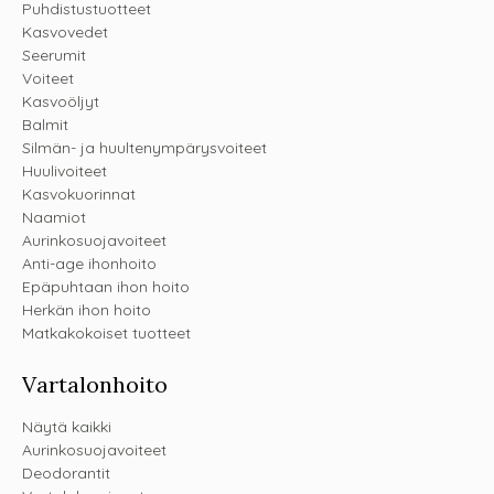
Puhdistustuotteet
Kasvovedet
Seerumit
Voiteet
Kasvoöljyt
Balmit
Silmän- ja huultenympärysvoiteet
Huulivoiteet
Kasvokuorinnat
Naamiot
Aurinkosuojavoiteet
Anti-age ihonhoito
Epäpuhtaan ihon hoito
Herkän ihon hoito
Matkakokoiset tuotteet
Vartalonhoito
Näytä kaikki
Aurinkosuojavoiteet
Deodorantit