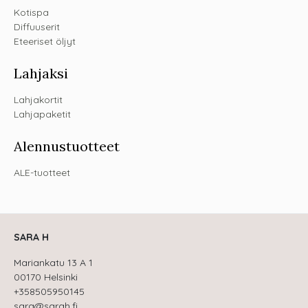
Kotispa
Diffuuserit
Eteeriset öljyt
Lahjaksi
Lahjakortit
Lahjapaketit
Alennustuotteet
ALE-tuotteet
SARA H
Mariankatu 13 A 1
00170 Helsinki
+358505950145
sara@sarah.fi