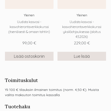
Yleinen
Yleinen
Uudista kasvosi -
Uudista kasvosi -
kasvohierontaverkkokurssi
kasvohierontaverkkokurssi
(itsenäisesti & omaan tahtiin)
yksilöohjauksessa (aloitus
4.5.2026)
99,00
€
229,00
€
Lisää ostoskoriin
Lue lisää
Toimituskulut
Yli 100 € tilauksiin ilmainen toimitus (norm. 4,50 €). Muista
valita maksuton toimitus kassalla.
Tuotehaku