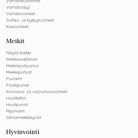
Vartalokuorinnat
Vartaloöljyt
Vartalovoiteet
Suihku- ja kylpytuotteet
Käsivoiteet
Meikit
Näytä kaikki
Meikkisiveltimet
Meikinpohjustus
Meikkipohjat
Puuterit
Poskipunat
Korostus- ja varjostustuotteet
Huulikiillot
Huulipunat
Ripsivärit
Silmämeikkikynät
Hyvinvointi