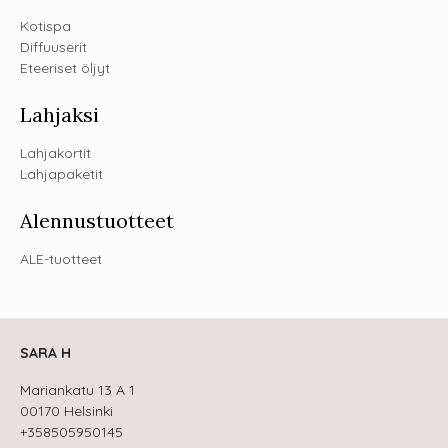
Kotispa
Diffuuserit
Eteeriset öljyt
Lahjaksi
Lahjakortit
Lahjapaketit
Alennustuotteet
ALE-tuotteet
SARA H
Mariankatu 13 A 1
00170 Helsinki
+358505950145