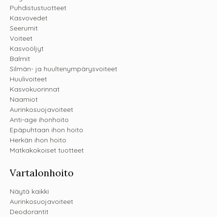
Puhdistustuotteet
Kasvovedet
Seerumit
Voiteet
Kasvoöljyt
Balmit
Silmän- ja huultenympärysvoiteet
Huulivoiteet
Kasvokuorinnat
Naamiot
Aurinkosuojavoiteet
Anti-age ihonhoito
Epäpuhtaan ihon hoito
Herkän ihon hoito
Matkakokoiset tuotteet
Vartalonhoito
Näytä kaikki
Aurinkosuojavoiteet
Deodorantit