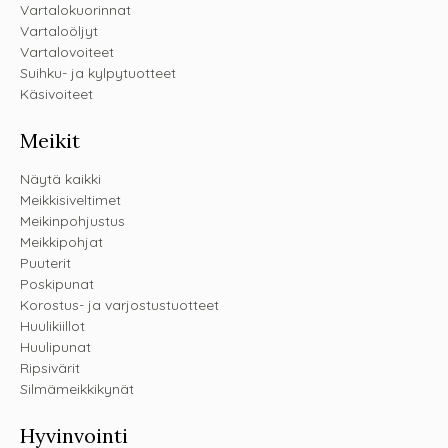
Vartalokuorinnat
Vartaloöljyt
Vartalovoiteet
Suihku- ja kylpytuotteet
Käsivoiteet
Meikit
Näytä kaikki
Meikkisiveltimet
Meikinpohjustus
Meikkipohjat
Puuterit
Poskipunat
Korostus- ja varjostustuotteet
Huulikiillot
Huulipunat
Ripsivärit
Silmämeikkikynät
Hyvinvointi