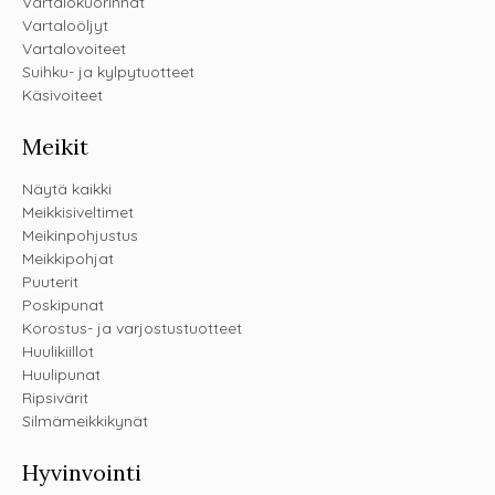
Vartalokuorinnat
Vartaloöljyt
Vartalovoiteet
Suihku- ja kylpytuotteet
Käsivoiteet
Meikit
Näytä kaikki
Meikkisiveltimet
Meikinpohjustus
Meikkipohjat
Puuterit
Poskipunat
Korostus- ja varjostustuotteet
Huulikiillot
Huulipunat
Ripsivärit
Silmämeikkikynät
Hyvinvointi