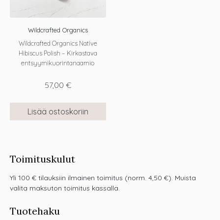
Wildcrafted Organics
Wildcrafted Organics Native
Hibiscus Polish – Kirkastava
entsyymikuorintanaamio
57,00
€
Lisää ostoskoriin
Toimituskulut
Yli 100 € tilauksiin ilmainen toimitus (norm. 4,50 €). Muista
valita maksuton toimitus kassalla.
Tuotehaku