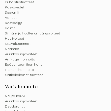
Puhdistustuotteet
Kasvovedet
Seerumit
Voiteet
Kasvoöljyt
Balmit
Silmän- ja huultenympärysvoiteet
Huulivoiteet
Kasvokuorinnat
Naamiot
Aurinkosuojavoiteet
Anti-age ihonhoito
Epäpuhtaan ihon hoito
Herkän ihon hoito
Matkakokoiset tuotteet
Vartalonhoito
Näytä kaikki
Aurinkosuojavoiteet
Deodorantit