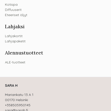
Kotispa
Diffuuserit
Eteeriset öljyt
Lahjaksi
Lahjakortit
Lahjapaketit
Alennustuotteet
ALE-tuotteet
SARA H
Mariankatu 13 A 1
00170 Helsinki
+358505950145
sara@sarah.fi