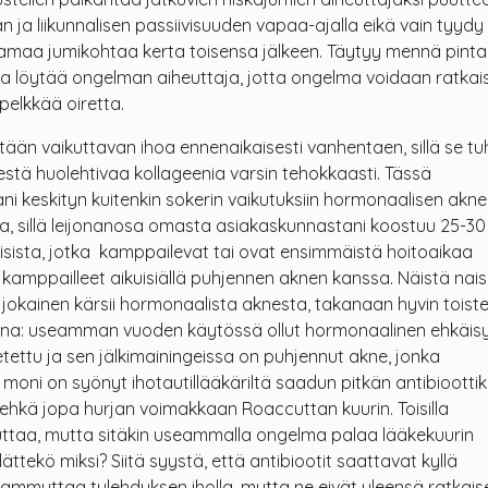
 ja liikunnalisen passiivisuuden vapaa-ajalla eikä vain tyydy
maa jumikohtaa kerta toisensa jälkeen. Täytyy mennä pint
a löytää ongelman aiheuttaja, jotta ongelma voidaan ratkai
pelkkää oiretta.
etään vaikuttavan ihoa ennenaikaisesti vanhentaen, sillä se t
estä huolehtivaa kollageenia varsin tehokkaasti. Tässä
ani keskityn kuitenkin sokerin vaikutuksiin hormonaalisen akn
, sillä leijonanosa omasta asiakaskunnastani koostuu 25-30
aisista, jotka kamppailevat tai ovat ensimmäistä hoitoaikaa
kamppailleet aikuisiällä puhjennen aknen kanssa. Näistä nais
 jokainen kärsii hormonaalista aknesta, takanaan hyvin toist
rina: useamman vuoden käytössä ollut hormonaalinen ehkäis
petettu ja sen jälkimainingeissa on puhjennut akne, jonka
moni on syönyt ihotautillääkäriltä saadun pitkän antibioottik
, ehkä jopa hurjan voimakkaan Roaccuttan kuurin. Toisilla
uttaa, mutta sitäkin useammalla ongelma palaa lääkekuurin
dättekö miksi? Siitä syystä, että antibiootit saattavat kyllä
 sammuttaa tulehduksen iholla, mutta ne eivät yleensä ratkais