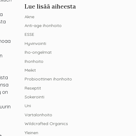
Lue lisää aiheesta
aa
Akne
sta
Anti-age ihonhoito
ESSE
uhoaa
Hyvinvointi
Iho-ongelmat
en
Ihonhoito
Meikit
ista
Probioottinen ihonhoito
ensa
Reseptit
y on
Sokerointi
Uni
uurin
Vartalonhoito
Wildcrafted Organics
Yleinen
e