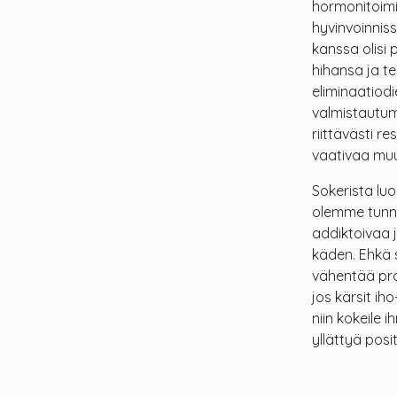
hormonitoimi
hyvinvoinnis
kanssa olisi 
hihansa ja t
eliminaatiodi
valmistautumi
riittävästi r
vaativaa muu
Sokerista lu
olemme tunnet
addiktoivaa j
käden. Ehkä s
vähentää pro
jos kärsit ih
niin kokeile
yllättyä positi