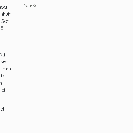
Yon-Ka
noa.
änkuin
. Sen
öä,
ä
ydy
 sen
ja mm.
tta
n
 ei
eli