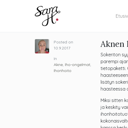
Etusi
Aknen h
Posted on
10.9.2017
Sokeriton syy
In
parempi ajank
Akne
,
Iho-ongelmat
,
tietopaketti.
Ihonhoito
haasteeseen m
lisätyn soker
haasteessa o
Miksi sitten 
ja keskity va
ihonhoitotuo
kokonaisvalt
kanssa keskus