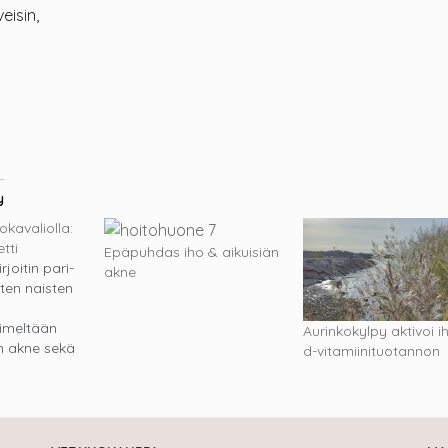
eisin,
y
okavaliolla:
tti
Epäpuhdas iho & aikuisiän
irjoitin pari-
akne
en naisten
imeltään
Aurinkokylpy aktivoi i
n akne sekä
d-vitamiinituotannon
ityisesti
visista
ihon kuntoon.
ni avasin