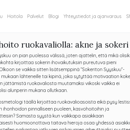
vu
Hoitola
Palvelut
Blogi
Yhteystiedot ja ajanvaraus
S
oito ruokavaliolla: akne ja sokeri
skuu on pian puolessa välissä, joten ajattelin, että mikä olisi
ohta kirjoittaa sokerin ihovaikutuksiin pureutuva pieni
 Olkoon se vaikka sitten lisätsemppinä ”Sokeriton Syyskuu”-
ukaan lähteneille tai kipinä, joka sytyttää motivaation kokei
in jättämistä ruokavaliosta muutamaksi viikoski vaikka ei
lisi alunperin mukana ollutkaan.
kosmetologi täällä kirjoittaa ruokavalioasoista eikä pysy lesti
in ihonhoidon pinnalliseen puoleen, kasvohoitoihin ja
tteisiin? Samasta syystä kun vaikkapa asiakkaan
aisesti huomioonottava taitava hieroja osaa yhdessä asiak
tellen paikantaa jatkuvien niskajumien aiheuttajaksi puuttee