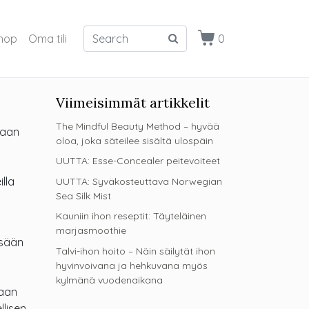
hop
Oma tili
0
Viimeisimmät artikkelit
The Mindful Beauty Method – hyvää
kaan
oloa, joka säteilee sisältä ulospäin
UUTTA: Esse-Concealer peitevoiteet
lla
UUTTA: Syväkosteuttava Norwegian
Sea Silk Mist
Kauniin ihon reseptit: Täyteläinen
marjasmoothie
ssään
Talvi-ihon hoito – Näin säilytät ihon
hyvinvoivana ja hehkuvana myös
kylmänä vuodenaikana
kaan
llisen