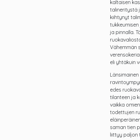
kaltaisen kas
talineritystä
kiihtynyt tal
tukkeumisen 
ja pinnalla.
ruokavaliosta
Vähemmän sok
verensokeria 
eli yhtäkuin
Länsimainen 
ravintoympyr
edes ruokava
tilanteen ja 
vaikka omien
todettujen ru
eläinperäinen
saman tien po
liittyy paljo