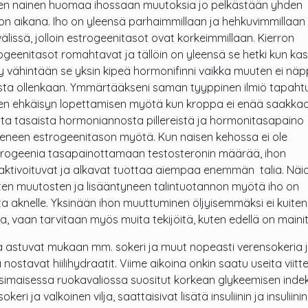
en nainen huomaa ihossaan muutoksia jo pelkästään yhden
on aikana. Iho on yleensä parhaimmillaan ja hehkuvimmillaan
välissä, jolloin estrogeenitasot ovat korkeimmillaan. Kierron
ogeenitasot romahtavat ja tällöin on yleensä se hetki kun ka
yy vähintään se yksin kipeä hormonifinni vaikka muuten ei näp
usta ollenkaan. Ymmärtääkseni saman tyyppinen ilmiö tapaht
en ehkäisyn lopettamisen myötä kun kroppa ei enää saakka
sta tasaista hormoniannosta pillereistä ja hormonitasapaino
eneen estrogeenitason myötä. Kun naisen kehossa ei ole
trogeenia tasapainottamaan testosteronin määrää, ihon
 aktivoituvat ja alkavat tuottaa aiempaa enemmän talia. Näi
en muutosten ja lisääntyneen talintuotannon myötä iho on
sta aknelle. Yksinään ihon muuttuminen öljyisemmäksi ei kuite
, vaan tarvitaan myös muita tekijöitä, kuten edellä on mainit
 astuvat mukaan mm. sokeri ja muut nopeasti verensokeria 
a nostavat hiilihydraatit. Viime aikoina onkin saatu useita viitte
änsimaisessa ruokavaliossa suositut korkean glykeemisen inde
okeri ja valkoinen vilja, saattaisivat lisätä insuliinin ja insuliinin