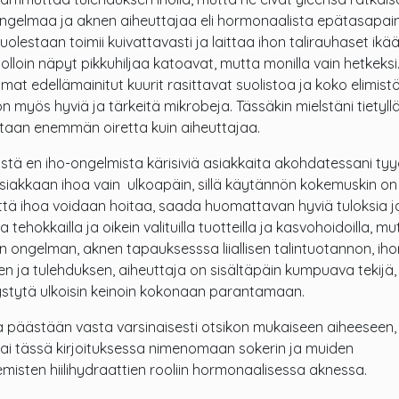
ongelmaa ja aknen aiheuttajaa eli hormonaalista epätasapai
lestaan toimii kuivattavasti ja laittaa ihon talirauhaset ikä
lloin näpyt pikkuhiljaa katoavat, mutta monilla vain hetkeksi
mat edellämainitut kuurit rasittavat suolistoa ja koko elimist
n myös hyviä ja tärkeitä mikrobeja. Tässäkin mielstäni tietyll
etaan enemmän oiretta kuin aiheuttajaa.
tä en iho-ongelmista kärisiviä asiakkaita akohdatessani ty
iakkaan ihoa vain ulkoapäin, sillä käytännön kokemuskin on
että ihoa voidaan hoitaa, saada huomattavan hyviä tuloksia 
 tehokkailla ja oikein valituilla tuotteilla ja kasvohoidoilla, mu
n ongelman, aknen tapauksesssa liiallisen talintuotannon, iho
n ja tulehduksen, aiheuttaja on sisältäpäin kumpuava tekijä,
tytä ulkoisin keinoin kokonaan parantamaan.
 päästään vasta varsinaisesti otsikon mukaiseen aiheeseen, 
tai tässä kirjoituksessa nimenomaan sokerin ja muiden
misten hiilihydraattien rooliin hormonaalisessa aknessa.