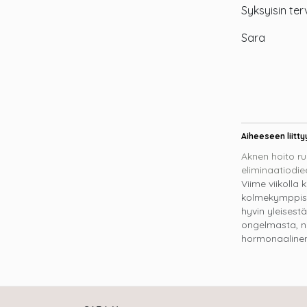
Syksyisin terv
Sara
Aiheeseen liitty
Aknen hoito ru
eliminaatiodiee
Viime viikolla k
kolmekymppist
hyvin yleisestä
ongelmasta, n
hormonaaline
ruokavalion, er
sokerin negatii
vaikutuksista 
Kirjoituksessa