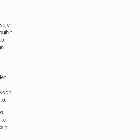
svojen
pyihin
uu
an
den
nkaan
tu.
ja
itä
ksin