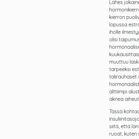
Lähes jokain
hormonikierr
kierron puoli
lopussa estr
iholle ilmest
olisi taipum
hormonaalis
kuukausittai
muuttuu lask
tarpeeksi es
talirauhaset
hormonaalist
alttiimpi alu
aknea aiheuta
Tässä kohtaa
insuliinitasoj
siitä, että l
ruoat, kuten s