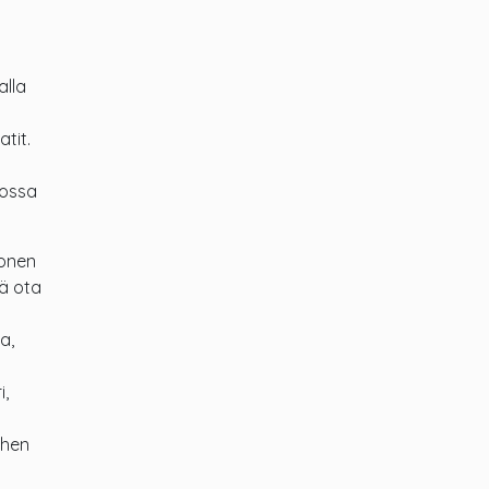
alla
tit.
hossa
monen
ä ota
a,
i,
ihen