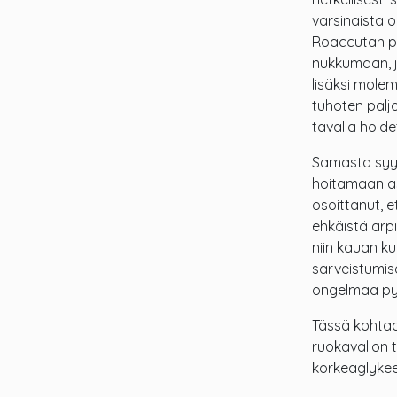
varsinaista 
Roaccutan puo
nukkumaan, jo
lisäksi molem
tuhoten paljo
tavalla hoid
Samasta syys
hoitamaan as
osoittanut, 
ehkäistä arpia
niin kauan ku
sarveistumise
ongelmaa pys
Tässä kohtaa
ruokavalion 
korkeaglykee