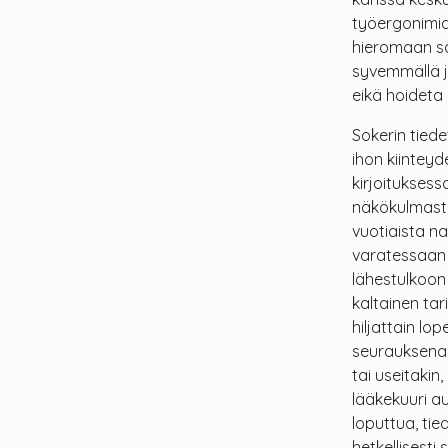
työergonimian
hieromaan sa
syvemmällä j
eikä hoideta 
Sokerin tied
ihon kiinteyd
kirjoituksess
näkökulmasta
vuotiaista n
varatessaan 
lähestulkoon
kaltainen ta
hiljattain lo
seurauksena 
tai useitakin
lääkekuuri a
loputtua, tie
hetkellisesti