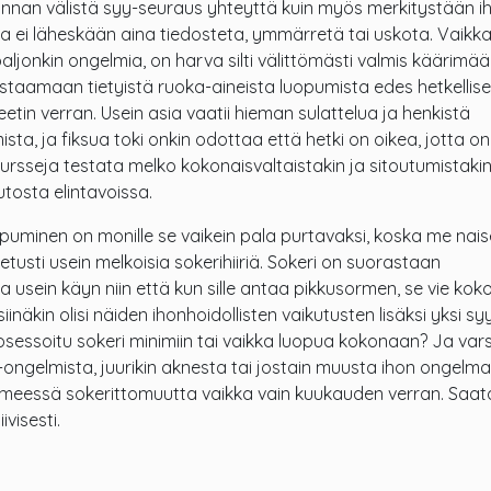
nnan välistä syy-seuraus yhteyttä kuin myös merkitystään i
sa ei läheskään aina tiedosteta, ymmärretä tai uskota. Vaikka
paljonkin ongelmia, on harva silti välittömästi valmis käärimä
estaamaan tietyistä ruoka-aineista luopumista edes hetkellis
eetin verran. Usein asia vaatii hieman sulattelua ja henkistä
sta, ja fiksua toki onkin odottaa että hetki on oikea, jotta on
esursseja testata melko kokonaisvaltaistakin ja sitoutumistaki
tosta elintavoissa.
opuminen on monille se vaikein pala purtavaksi, koska me nais
usti usein melkoisia sokerihiiriä. Sokeri on suorastaan
a usein käyn niin että kun sille antaa pikkusormen, se vie kok
iinäkin olisi näiden ihonhoidollisten vaikutusten lisäksi yksi sy
sessoitu sokeri minimiin tai vaikka luopua kokonaan? Ja vars
o-ongelmista, juurikin aknesta tai jostain muusta ihon ongelma
 ihmeessä sokerittomuutta vaikka vain kuukauden verran. Saat
ivisesti.