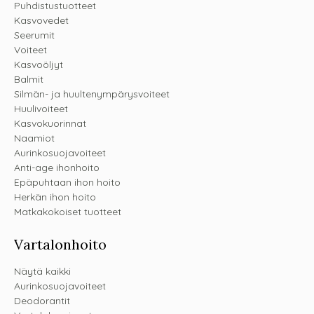
Puhdistustuotteet
Kasvovedet
Seerumit
Voiteet
Kasvoöljyt
Balmit
Silmän- ja huultenympärysvoiteet
Huulivoiteet
Kasvokuorinnat
Naamiot
Aurinkosuojavoiteet
Anti-age ihonhoito
Epäpuhtaan ihon hoito
Herkän ihon hoito
Matkakokoiset tuotteet
Vartalonhoito
Näytä kaikki
Aurinkosuojavoiteet
Deodorantit