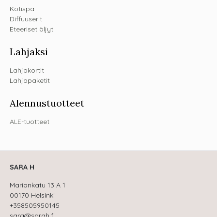
Kotispa
Diffuuserit
Eteeriset öljyt
Lahjaksi
Lahjakortit
Lahjapaketit
Alennustuotteet
ALE-tuotteet
SARA H
Mariankatu 13 A 1
00170 Helsinki
+358505950145
sara@sarah.fi