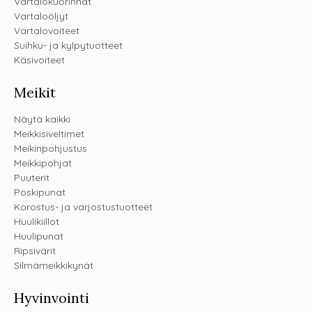
Vartalokuorinnat
Vartaloöljyt
Vartalovoiteet
Suihku- ja kylpytuotteet
Käsivoiteet
Meikit
Näytä kaikki
Meikkisiveltimet
Meikinpohjustus
Meikkipohjat
Puuterit
Poskipunat
Korostus- ja varjostustuotteet
Huulikiillot
Huulipunat
Ripsivärit
Silmämeikkikynät
Hyvinvointi