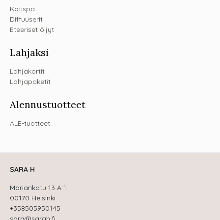
Kotispa
Diffuuserit
Eteeriset öljyt
Lahjaksi
Lahjakortit
Lahjapaketit
Alennustuotteet
ALE-tuotteet
SARA H
Mariankatu 13 A 1
00170 Helsinki
+358505950145
sara@sarah.fi