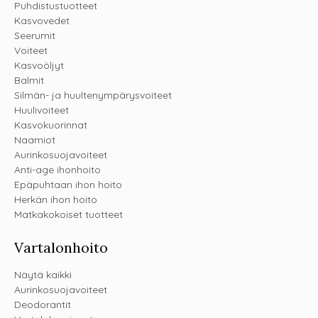
Puhdistustuotteet
Kasvovedet
Seerumit
Voiteet
Kasvoöljyt
Balmit
Silmän- ja huultenympärysvoiteet
Huulivoiteet
Kasvokuorinnat
Naamiot
Aurinkosuojavoiteet
Anti-age ihonhoito
Epäpuhtaan ihon hoito
Herkän ihon hoito
Matkakokoiset tuotteet
Vartalonhoito
Näytä kaikki
Aurinkosuojavoiteet
Deodorantit