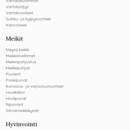
Vartalokuorinnat
Vartaloöljyt
Vartalovoiteet
Suihku- ja kylpytuotteet
Käsivoiteet
Meikit
Näytä kaikki
Meikkisiveltimet
Meikinpohjustus
Meikkipohjat
Puuterit
Poskipunat
Korostus- ja varjostustuotteet
Huulikiillot
Huulipunat
Ripsivärit
Silmämeikkikynät
Hyvinvointi