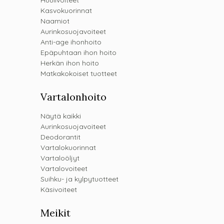
Huulivoiteet
Kasvokuorinnat
Naamiot
Aurinkosuojavoiteet
Anti-age ihonhoito
Epäpuhtaan ihon hoito
Herkän ihon hoito
Matkakokoiset tuotteet
Vartalonhoito
Näytä kaikki
Aurinkosuojavoiteet
Deodorantit
Vartalokuorinnat
Vartaloöljyt
Vartalovoiteet
Suihku- ja kylpytuotteet
Käsivoiteet
Meikit