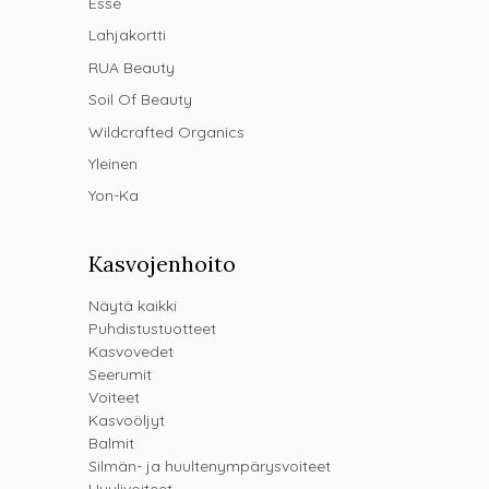
Esse
Lahjakortti
RUA Beauty
Soil Of Beauty
Wildcrafted Organics
Yleinen
Yon-Ka
Kasvojenhoito
Näytä kaikki
Puhdistustuotteet
Kasvovedet
Seerumit
Voiteet
Kasvoöljyt
Balmit
Silmän- ja huultenympärysvoiteet