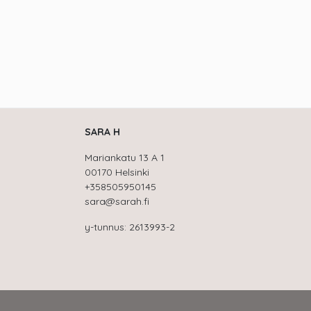
SARA H
Mariankatu 13 A 1
00170 Helsinki
+358505950145
sara@sarah.fi
y-tunnus: 2613993-2