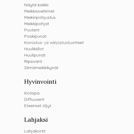
Näytä kaikki
Meikkisiveltimet
Meikinpohjustus
Meikkipohjat
Puuterit
Poskipunat
Korostus- ja varjostustuotteet
Huulikiillot
Huulipunat
Ripsivärit
Silmämeikkikynät
Hyvinvointi
Kotispa
Diffuuserit
Eteeriset öljyt
Lahjaksi
Lahjakortit