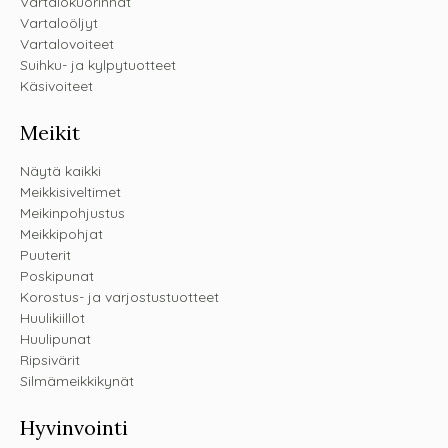
Vartalokuorinnat
Vartaloöljyt
Vartalovoiteet
Suihku- ja kylpytuotteet
Käsivoiteet
Meikit
Näytä kaikki
Meikkisiveltimet
Meikinpohjustus
Meikkipohjat
Puuterit
Poskipunat
Korostus- ja varjostustuotteet
Huulikiillot
Huulipunat
Ripsivärit
Silmämeikkikynät
Hyvinvointi