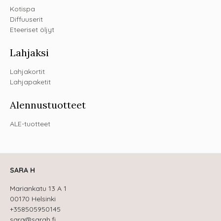
Kotispa
Diffuuserit
Eteeriset öljyt
Lahjaksi
Lahjakortit
Lahjapaketit
Alennustuotteet
ALE-tuotteet
SARA H
Mariankatu 13 A 1
00170 Helsinki
+358505950145
sara@sarah.fi