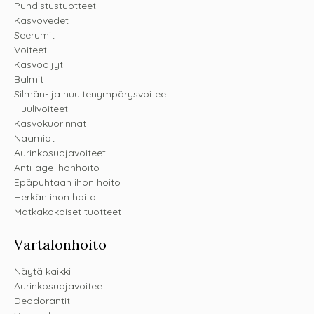
Puhdistustuotteet
Kasvovedet
Seerumit
Voiteet
Kasvoöljyt
Balmit
Silmän- ja huultenympärysvoiteet
Huulivoiteet
Kasvokuorinnat
Naamiot
Aurinkosuojavoiteet
Anti-age ihonhoito
Epäpuhtaan ihon hoito
Herkän ihon hoito
Matkakokoiset tuotteet
Vartalonhoito
Näytä kaikki
Aurinkosuojavoiteet
Deodorantit