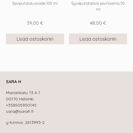
Savipuhdistusvoide 100 ml
Syväpuhdistava savinaamio 50
ml
39,00
€
48,00
€
Lisää ostoskoriin
Lisää ostoskoriin
SARA H
Mariankatu 13 A 1
00170 Helsinki
+358505950145
sara@sarah.fi
y-tunnus: 2613993-2