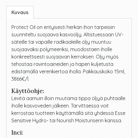
Kuvaus
Protect Oil on erityisesti herkän ihon tarpeisiin
suunniteltu suojaava kasvoöljy. Altistuessaan UV-
säteille tai vapaille radikaaleille öljy muuntuu
suojaavaksi polymeeriksi, muodostaen iholle
konkreettisesti suojaavan kerroksen. Öljy myös
tehostaa ravintoaineiden ja hapen kuljetusta
edistämällä verenkiertoa iholla. Pakkauskoko 15ml,
3866€/l.
Käyttöohje:
Levitä aamuin illoin muutama tippa öljyä puhtaalle
iholle kasvoveden jälkeen. Tarvittaessa voit
kerrostaa tuotteen käyttämällä sitä yhdessä Esse
Sensitive Hydro- tai Nourish Moisturiserin kanssa.
Inci: