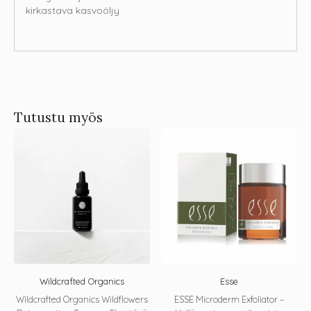
kirkastava kasvoöljy
Tutustu myös
Wildcrafted Organics
Esse
Wildcrafted Organics Wildflowers
ESSE Microderm Exfoliator –