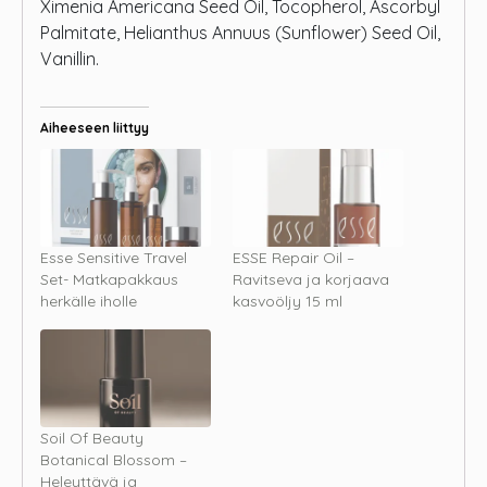
Ximenia Americana Seed Oil, Tocopherol, Ascorbyl
Palmitate, Helianthus Annuus (Sunflower) Seed Oil,
Vanillin.
Aiheeseen liittyy
Esse Sensitive Travel
ESSE Repair Oil –
Set- Matkapakkaus
Ravitseva ja korjaava
herkälle iholle
kasvoöljy 15 ml
Soil Of Beauty
Botanical Blossom –
Heleyttävä ja