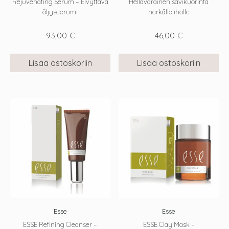
Rejuvenating Serum – Elvyttävä
Hellävarainen savikuorinta
öljyseerumi
herkälle iholle
93,00
€
46,00
€
Lisää ostoskoriin
Lisää ostoskoriin
Esse
Esse
ESSE Refining Cleanser –
ESSE Clay Mask –