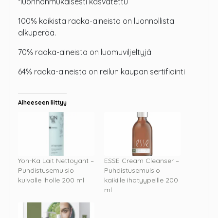
*luonnonmukaisesti kasvatettu
100% kaikista raaka-aineista on luonnollista
alkuperää.
70% raaka-aineista on luomuviljeltyjä
64% raaka-aineista on reilun kaupan sertifiointi
Aiheeseen liittyy
Yon-Ka Lait Nettoyant –
ESSE Cream Cleanser –
Puhdistusemulsio
Puhdistusemulsio
kuivalle iholle 200 ml
kaikille ihotyypeille 200
ml