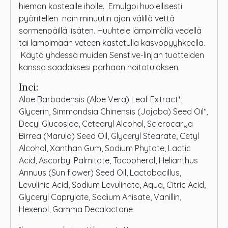
hieman kostealle iholle. Emulgoi huolellisesti
pyöritellen noin minuutin ajan välillä vettä
sormenpäillä lisäten. Huuhtele lämpimällä vedellä
tai lämpimään veteen kastetulla kasvopyyhkeellä.
Käytä yhdessä muiden Senstive-linjan tuotteiden
kanssa saadaksesi parhaan hoitotuloksen.
Inci:
Aloe Barbadensis (Aloe Vera) Leaf Extract*,
Glycerin, Simmondsia Chinensis (Jojoba) Seed Oil*,
Decyl Glucoside, Cetearyl Alcohol, Sclerocarya
Birrea (Marula) Seed Oil, Glyceryl Stearate, Cetyl
Alcohol, Xanthan Gum, Sodium Phytate, Lactic
Acid, Ascorbyl Palmitate, Tocopherol, Helianthus
Annuus (Sun flower) Seed Oil, Lactobacillus,
Levulinic Acid, Sodium Levulinate, Aqua, Citric Acid,
Glyceryl Caprylate, Sodium Anisate, Vanillin,
Hexenol, Gamma Decalactone