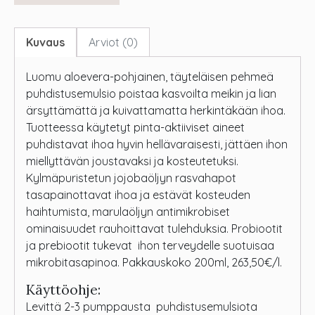
Kuvaus
Arviot (0)
Luomu aloevera-pohjainen, täyteläisen pehmeä
puhdistusemulsio poistaa kasvoilta meikin ja lian
ärsyttämättä ja kuivattamatta herkintäkään ihoa.
Tuotteessa käytetyt pinta-aktiiviset aineet
puhdistavat ihoa hyvin hellävaraisesti, jättäen ihon
miellyttävän joustavaksi ja kosteutetuksi.
Kylmäpuristetun jojobaöljyn rasvahapot
tasapainottavat ihoa ja estävät kosteuden
haihtumista, marulaöljyn antimikrobiset
ominaisuudet rauhoittavat tulehduksia. Probiootit
ja prebiootit tukevat ihon terveydelle suotuisaa
mikrobitasapinoa. Pakkauskoko 200ml, 263,50€/l.
Käyttöohje:
Levittä 2-3 pumppausta puhdistusemulsiota