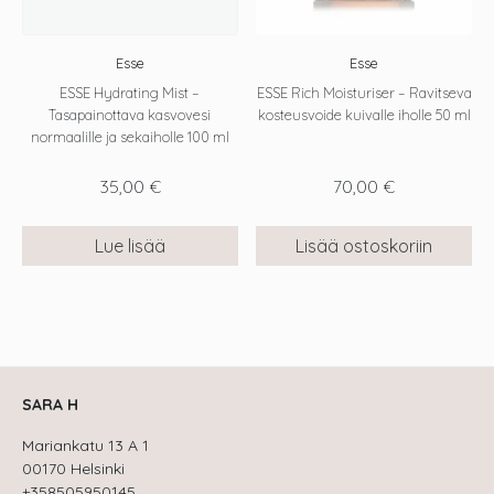
Esse
Esse
ESSE Hydrating Mist –
ESSE Rich Moisturiser – Ravitseva
Tasapainottava kasvovesi
kosteusvoide kuivalle iholle 50 ml
normaalille ja sekaiholle 100 ml
35,00
€
70,00
€
Lue lisää
Lisää ostoskoriin
SARA H
Mariankatu 13 A 1
00170 Helsinki
+358505950145