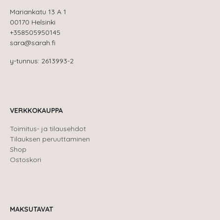
Mariankatu 13 A 1
00170 Helsinki
+358505950145
sara@sarah.fi
y-tunnus: 2613993-2
VERKKOKAUPPA
Toimitus- ja tilausehdot
Tilauksen peruuttaminen
Shop
Ostoskori
MAKSUTAVAT