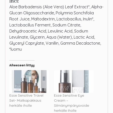
Inci:
Aloe Barbadensis (Aloe Vera) Leaf Extract*, Alpha-
Glucan Oligosaccharide, Polymnia Sonchifolia
Root Juice, Maltodextrin, Lactobacillus, Inulin*,
Lactobacillus Ferment, Sodium Citrate,
Dehydroacetic Acid, Levulinic Acid, Sodium
Levulinate, Glycerin, Aqua (Water), Lactic Acid,
Glyceryl Caprylate, Vanillin, Gamma Decalactone,
*luomu
Aiheeseen liittyy
Esse Sensitive Travel
Esse Sensitive Eye
Set- Matkapakkaus
Cream –
herkälle iholle
Silmänympärysvoide
herkälle iholle