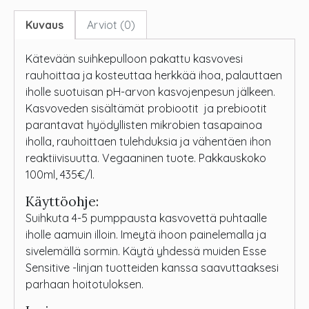
Kuvaus
Arviot (0)
Kätevään suihkepulloon pakattu kasvovesi
rauhoittaa ja kosteuttaa herkkää ihoa, palauttaen
iholle suotuisan pH-arvon kasvojenpesun jälkeen.
Kasvoveden sisältämät probiootit ja prebiootit
parantavat hyödyllisten mikrobien tasapainoa
iholla, rauhoittaen tulehduksia ja vähentäen ihon
reaktiivisuutta. Vegaaninen tuote. Pakkauskoko
100ml, 435€/l.
Käyttöohje:
Suihkuta 4-5 pumppausta kasvovettä puhtaalle
iholle aamuin illoin. Imeytä ihoon painelemalla ja
sivelemällä sormin. Käytä yhdessä muiden Esse
Sensitive -linjan tuotteiden kanssa saavuttaaksesi
parhaan hoitotuloksen.