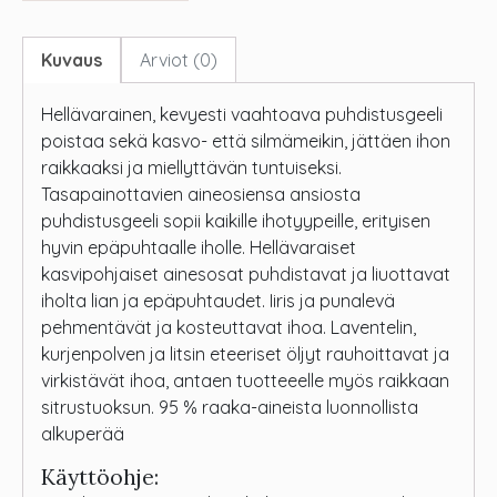
Kuvaus
Arviot (0)
Hellävarainen, kevyesti vaahtoava puhdistusgeeli
poistaa sekä kasvo- että silmämeikin, jättäen ihon
raikkaaksi ja miellyttävän tuntuiseksi.
Tasapainottavien aineosiensa ansiosta
puhdistusgeeli sopii kaikille ihotyypeille, erityisen
hyvin epäpuhtaalle iholle. Hellävaraiset
kasvipohjaiset ainesosat puhdistavat ja liuottavat
iholta lian ja epäpuhtaudet. Iiris ja punalevä
pehmentävät ja kosteuttavat ihoa. Laventelin,
kurjenpolven ja litsin eteeriset öljyt rauhoittavat ja
virkistävät ihoa, antaen tuotteeelle myös raikkaan
sitrustuoksun. 95 % raaka-aineista luonnollista
alkuperää
Käyttöohje: