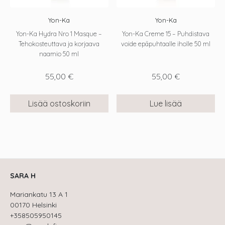
Yon-Ka
Yon-Ka
Yon-Ka Hydra Nro 1 Masque –
Yon-Ka Creme 15 – Puhdistava
Tehokosteuttava ja korjaava
voide epäpuhtaalle iholle 50 ml
naamio 50 ml
55,00
€
55,00
€
Lisää ostoskoriin
Lue lisää
SARA H
Mariankatu 13 A 1
00170 Helsinki
+358505950145