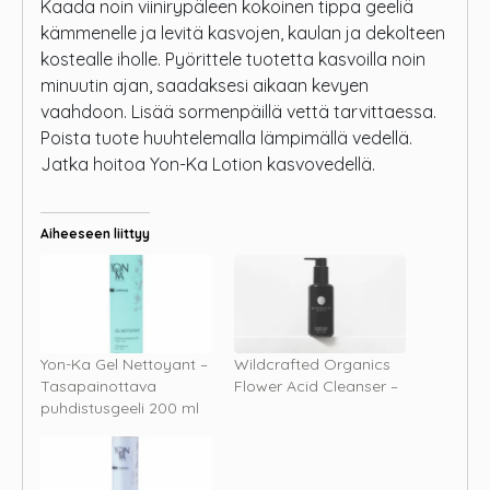
Kaada noin viinirypäleen kokoinen tippa geeliä
kämmenelle ja levitä kasvojen, kaulan ja dekolteen
kostealle iholle. Pyörittele tuotetta kasvoilla noin
minuutin ajan, saadaksesi aikaan kevyen
vaahdoon. Lisää sormenpäillä vettä tarvittaessa.
Poista tuote huuhtelemalla lämpimällä vedellä.
Jatka hoitoa Yon-Ka Lotion kasvovedellä.
Aiheeseen liittyy
Yon-Ka Gel Nettoyant –
Wildcrafted Organics
Tasapainottava
Flower Acid Cleanser –
puhdistusgeeli 200 ml