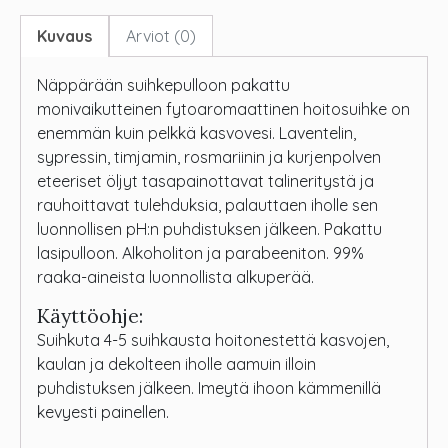
Kuvaus
Arviot (0)
Näppärään suihkepulloon pakattu
monivaikutteinen fytoaromaattinen hoitosuihke on
enemmän kuin pelkkä kasvovesi. Laventelin,
sypressin, timjamin, rosmariinin ja kurjenpolven
eteeriset öljyt tasapainottavat talineritystä ja
rauhoittavat tulehduksia, palauttaen iholle sen
luonnollisen pH:n puhdistuksen jälkeen. Pakattu
lasipulloon. Alkoholiton ja parabeeniton. 99%
raaka-aineista luonnollista alkuperää.
Käyttöohje:
Suihkuta 4-5 suihkausta hoitonestettä kasvojen,
kaulan ja dekolteen iholle aamuin illoin
puhdistuksen jälkeen. Imeytä ihoon kämmenillä
kevyesti painellen.