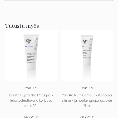
Tutustu myös
Yon-Ka
Yon-Ka
Yon-Ka Hydra Nro 1 Masque –
Yon-Ka Nutri Contour – Korjaava
Tehokosteuttava ja korjaava
silmän- ja huultenympärysvoide
naamio 50 ml
15 ml
55,00
€
49,00
€