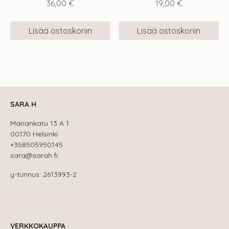
36,00
€
19,00
€
Lisää ostoskoriin
Lisää ostoskoriin
SARA H
Mariankatu 13 A 1
00170 Helsinki
+358505950145
sara@sarah.fi
y-tunnus: 2613993-2
VERKKOKAUPPA