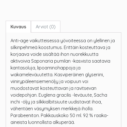
Kuvaus
Arviot (0)
Anti-age vaikutteisessa yövoiteessa on ylellinen ja
silkinpehmeä koostumus. Erittäin kosteuttava ja
korjaava voide sisältää ihon nuorekkuutta
aktivoivia Saponaria pumilan -kasvista saatavia
kantasoluja, lipoaminohappoja ja
wakameleväuutetta. Kasviperäinen glyseriini,
viinirypäleensiemenöljy ja voipuun voi
muodostavat kosteuttavan ja ravitsevan
voidepohjan. Euglena gracilis -leväuute, Sacha
inchi -öljy ja silkkialbitsiuute uudistavat ihoa,
vähentäen väsymyksen merkkejä iholla.
Parabeeniton. Pakkauskoko 50 ml. 92 % raaka-
aineista luonnollista alkuperää.