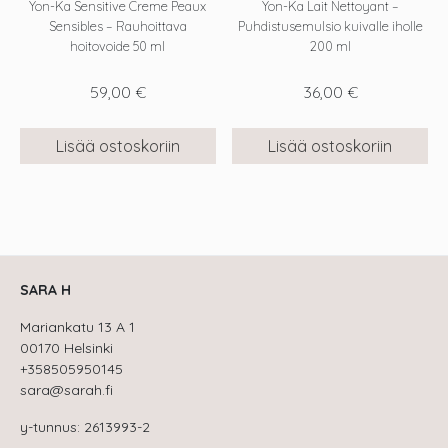
Yon-Ka Sensitive Creme Peaux
Yon-Ka Lait Nettoyant –
Sensibles – Rauhoittava
Puhdistusemulsio kuivalle iholle
hoitovoide 50 ml
200 ml
59,00
€
36,00
€
Lisää ostoskoriin
Lisää ostoskoriin
SARA H
Mariankatu 13 A 1
00170 Helsinki
+358505950145
sara@sarah.fi
y-tunnus: 2613993-2