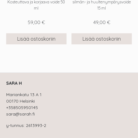
Kosteuttava ja korjaava voide 50
silmän- ja huultenympärysvoide
ml
15 ml
59,00
€
49,00
€
Lisää ostoskoriin
Lisää ostoskoriin
SARA H
Mariankatu 13 A 1
00170 Helsinki
+358505950145
sara@sarah.fi
y-tunnus: 2613993-2