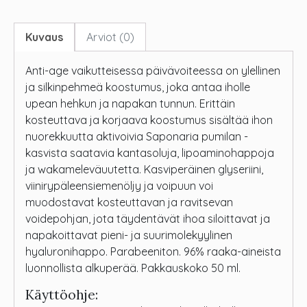
Kuvaus
Arviot (0)
Anti-age vaikutteisessa päivävoiteessa on ylellinen
ja silkinpehmeä koostumus, joka antaa iholle
upean hehkun ja napakan tunnun. Erittäin
kosteuttava ja korjaava koostumus sisältää ihon
nuorekkuutta aktivoivia Saponaria pumilan -
kasvista saatavia kantasoluja, lipoaminohappoja
ja wakameleväuutetta. Kasviperäinen glyseriini,
viinirypäleensiemenöljy ja voipuun voi
muodostavat kosteuttavan ja ravitsevan
voidepohjan, jota täydentävät ihoa siloittavat ja
napakoittavat pieni- ja suurimolekyylinen
hyaluronihappo. Parabeeniton. 96% raaka-aineista
luonnollista alkuperää. Pakkauskoko 50 ml.
Käyttöohje: