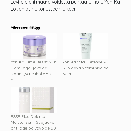
Levitä pieni määrä voidetta puhtaalle iholle Yon-Ka
Lotion ps hoitonesteen jälkeen.
Aiheeseen liittyy
Yon-Ka Time Resist Nuit
Yon-Ka Vital Defense –
– Anti-age yövoide
Suojaava vitamiinivoide
ikääntyvälle iholle 50
50 ml
ml
ESSE Plus Defence
Moisturiser – Suojaava
anti-age päivävoide 50