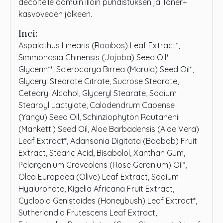
decoltelle aamuin illoin puhdistuksen ja Toner+
kasvoveden jälkeen.
Inci:
Aspalathus Linearis (Rooibos) Leaf Extract*,
Simmondsia Chinensis (Jojoba) Seed Oil*,
Glycerin**, Sclerocarya Birrea (Marula) Seed Oil*,
Glyceryl Stearate Citrate, Sucrose Stearate,
Cetearyl Alcohol, Glyceryl Stearate, Sodium
Stearoyl Lactylate, Calodendrum Capense
(Yangu) Seed Oil, Schinziophyton Rautanenii
(Manketti) Seed Oil, Aloe Barbadensis (Aloe Vera)
Leaf Extract*, Adansonia Digitata (Baobab) Fruit
Extract, Stearic Acid, Bisabolol, Xanthan Gum,
Pelargonium Graveolens (Rose Geranium) Oil*,
Olea Europaea (Olive) Leaf Extract, Sodium
Hyaluronate, Kigelia Africana Fruit Extract,
Cyclopia Genistoides (Honeybush) Leaf Extract*,
Sutherlandia Frutescens Leaf Extract,