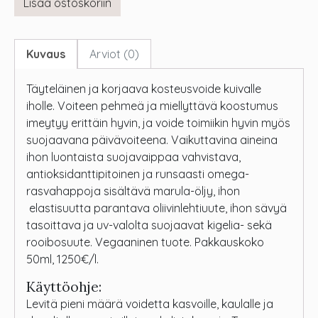
Lisää ostoskoriin
Kuvaus
Arviot (0)
Täyteläinen ja korjaava kosteusvoide kuivalle
iholle. Voiteen pehmeä ja miellyttävä koostumus
imeytyy erittäin hyvin, ja voide toimiikin hyvin myös
suojaavana päivävoiteena. Vaikuttavina aineina
ihon luontaista suojavaippaa vahvistava,
antioksidanttipitoinen ja runsaasti omega-
rasvahappoja sisältävä marula-öljy, ihon
elastisuutta parantava oliivinlehtiuute, ihon sävyä
tasoittava ja uv-valolta suojaavat kigelia- sekä
rooibosuute. Vegaaninen tuote. Pakkauskoko
50ml, 1250€/l.
Käyttöohje:
Levitä pieni määrä voidetta kasvoille, kaulalle ja