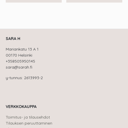
SARA H
Mariankatu 13 A 1
00170 Helsinki
+358505950145
sara@sarah.fi
y-tunnus: 2613993-2
VERKKOKAUPPA
Toimitus- ja tilausehdot
Tilauksen peruuttaminen