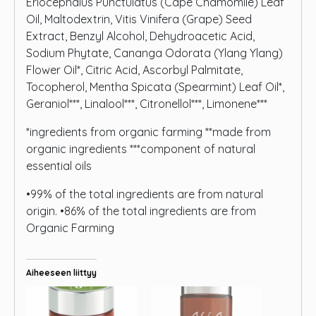
Eriocephalus Punctulatus (Cape Chamomile) Leaf
Oil, Maltodextrin, Vitis Vinifera (Grape) Seed
Extract, Benzyl Alcohol, Dehydroacetic Acid,
Sodium Phytate, Cananga Odorata (Ylang Ylang)
Flower Oil*, Citric Acid, Ascorbyl Palmitate,
Tocopherol, Mentha Spicata (Spearmint) Leaf Oil*,
Geraniol***, Linalool***, Citronellol***, Limonene***
*ingredients from organic farming **made from
organic ingredients ***component of natural
essential oils
•99% of the total ingredients are from natural
origin. •86% of the total ingredients are from
Organic Farming
Aiheeseen liittyy